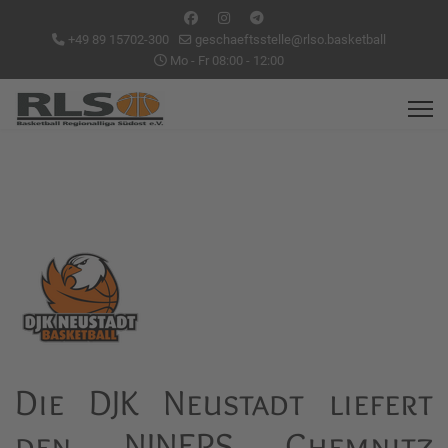
+49 89 15702-300
geschaeftsstelle@rlso.basketball
Mo - Fr 08:00 - 12:00
Die DJK Neustadt liefert
den NINERS Chemnitz