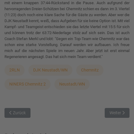
mit einem knappen 37:44-Rückstand in die Pause. Auch aufgrund der
hervorragenden Dreier-Schützen bei Chemnitz schien es dann im 3. Viertel
(11:23) doch noch eine klare Sache für die Gäste zu werden. Aber wer die
DJK Neustadt kennt, weiß, dass Aufgeben für sie keine Option ist. Mit viel
Kampf- und Teamgeist entschieden sie das letzte Viertel mit 15:5 für sich
und können trotz der 63:72-Niederlage stolz auf sich sein. Das ist auch
Coach Stefan Merkl und lobt: "Gegen ein Top-Team wie Chemnitz war das
schon eine starke Vorstellung. Darauf werden wir aufbauen. Ich freue
mich auf die nächsten Spiele im neuen Jahr. Aber jetzt ist erst einmal
Regenerieren angesagt. Das hat sich mein Team verdient."
2RLN
DJK Neustadt/WN
Chemnitz
NINERS Chemnitz 2
Neustadt/WN
Vorheriger Beitrag: NINERS Chemnitz 2 siegen bei DJK Neustadt
Nächster Beit
Zurück
Weiter