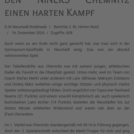
einen harten Kampf
DJK Neustadt/Waldnaab
Berichte 2. RL Herren Nord
16. Dezember 2024
Zugriffe: 608
Auch wenn es am Ende nicht ganz gereicht hat, war man sich in der
Gymnasium-Sporthalle in Neustadt einig: Das war ein absolut
sehenswertes Spiel.
Der Tabellendritte aus Chemnitz war mit seinem jungen, athletischen
Kader als Favorit in die Oberpfalz gereist. Umso mehr, weil im Team von
Coach Stefan Merkl unter anderem mit Lars Aßheuer, Maksym Zolotarov
und Ondrej März weiterhin einige wichtige Stützen und physisch starke
Spieler verletzungsbedingt fehlen. Doch angeführt von Topscorer Rasheed
Reams (21 Punkte) und einem sowohl kämpferisch als auch spielerisch
bockstarken Liam Archer (14 Punkte) leisteten die Neustädter bis zur
letzten Minute erbitterten Widerstand und waren nah dran an der
(Fast-)Sensation.
Im 1. Viertel war Chemnitz standesgemäß mit 28:16 in Führung gegangen,
doch den 2. Spielabschnitt entschied die Merkl-Truppe für sich und ging