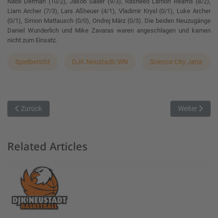
Nabil Derman (10/2), Jakob Sailer (9/3), Rasheed Lamon Reams (8/2),
Liam Archer (7/3), Lars Aßheuer (4/1), Vladimir Krysl (0/1), Luke Archer
(0/1), Simon Mattausch (0/0), Ondrej März (0/3). Die beiden Neuzugänge
Daniel Wunderlich und Mike Zavaras waren angeschlagen und kamen
nicht zum Einsatz.
Spielbericht
DJK Neustadt/WN
Science City Jena
Vorheriger Beitrag: Heimspiel-Auftakt - Post SV vs. Basketballclub 
Nächster Beit
Zurück
Weiter
Related Articles