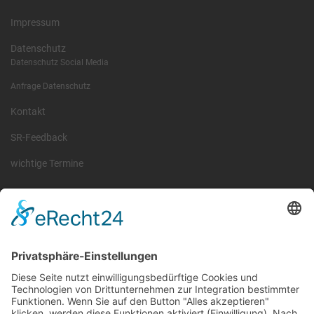
Impressum
Datenschutz
Datenschutz Social Media
Anfrage Datenschutz
Kontakt
SR-Feedback
wichtige Termine
Information
Die RLSO ist der Zusammenschluss der Landesverbände Bayern,
Sachsen und Thüringen. Er ist als eingetragener Verein tätig und
gleichzeitig Veranstalter der Spiele der Regionalliga in
verschiedenen Ligen.