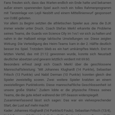
Fans freuten sich, dass das Warten endlich ein Ende hatte und bekamen
außer einem spannenden Spiel auch noch ein tolles Rahmenprogramm
mit Tanzeinlage von Leyli Nesbitt und einem Mittellinienwurf gesponsert
von CUBE geboten.
Vor allem zu Beginn setzten die athletischen Spieler aus Jena die DJK
immer wieder unter Druck. Coach Stefan Merkl erkannte die Probleme
seines Teams, die Guards von Science City im 1vs1 vor sich zu halten und
nahm in der Halbzeit einige taktische Umstellungen vor. Diese zeigten
Wirkung: Die Verteidigung des Heim-Teams kam in der 2. Hälfte deutlich
besser ins Spiel. Trotzdem blieb es ein hart umkämpftes Match. Erst im
letzten Viertel, das mit 21:12 gewonnen wurde, konnte sich Neustadt
deutlicher absetzen und gewann letztlich verdient mit 69:60.
Besonders erfreut zeigt sich Coach Merkl über die geschlossene
Mannschaftsleistung: "Mit Johannes Klughardt (14 Punkte), Sebastian
Fritsch (13 Punkte) und Nabil Derman (10 Punkte) konnten gleich drei
Spieler zweistellig scoren. Zwei weitere Spieler kratzten an einem
zweistellingen Punktekonto. Diese mannschaftliche Geschlossenheit ist
unsere große Stärke." Zudem lobte er die physische Fitness seines
Teams, die die gute Arbeit während der Off-Season widerspiegelt.
Zusammenfassend lässt sich sagen: Das war ein vielvesprechender
Start, der Lust auf mehr macht!
Kader: Johannes Klughardt (14 Punkte/0 Fouls), Sebastian Fritsch (13/4),