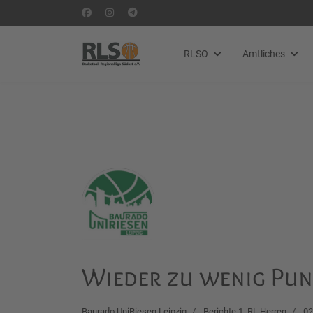
RLSO
Amtliches
Wieder zu wenig Pun
Baurado UniRiesen Leipzig
Berichte 1. RL Herren
02