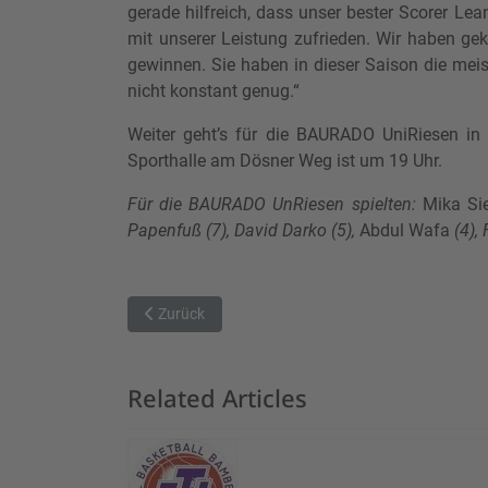
gerade hilfreich, dass unser bester Scorer Le
mit unserer Leistung zufrieden. Wir haben ge
gewinnen. Sie haben in dieser Saison die meis
nicht konstant genug.“
Weiter geht’s für die BAURADO UniRiesen in
Sporthalle am Dösner Weg ist um 19 Uhr.
Für die BAURADO UnRiesen spielten:
Mika Si
Papenfuß (7), David Darko (5),
Abdul Wafa
(4),
Vorheriger Beitrag: Schwaches drittes Viertel koste
Zurück
Related Articles