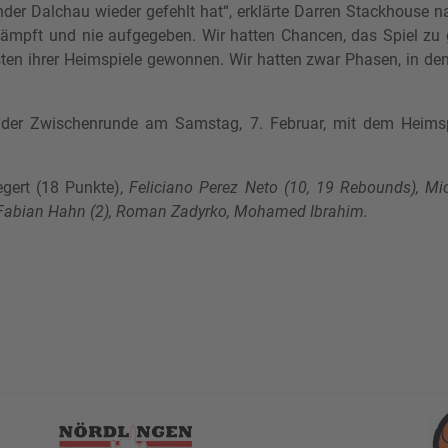
ander Dalchau wieder gefehlt hat“, erklärte Darren Stackhouse 
kämpft und nie aufgegeben. Wir hatten Chancen, das Spiel zu g
ten ihrer Heimspiele gewonnen. Wir hatten zwar Phasen, in den
 der Zwischenrunde am Samstag, 7. Februar, mit dem Heimspi
egert (18 Punkte),
Feliciano Perez Neto (10, 19 Rebounds), Mic
 Fabian Hahn (2), Roman Zadyrko, Mohamed Ibrahim.
t Sieg in München