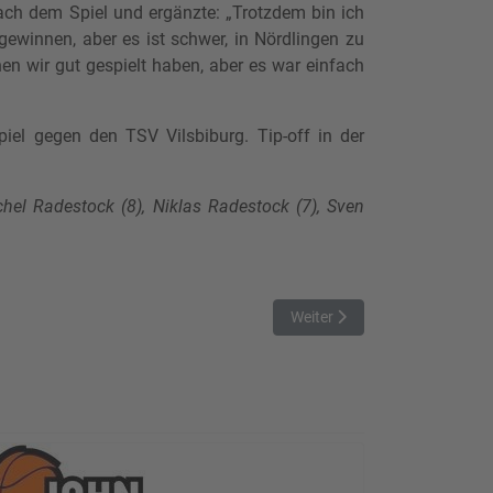
nach dem Spiel und ergänzte: „Trotzdem bin ich
ewinnen, aber es ist schwer, in Nördlingen zu
en wir gut gespielt haben, aber es war einfach
el gegen den TSV Vilsbiburg. Tip-off in der
hel Radestock (8), Niklas Radestock (7), Sven
Nächster Beitrag: TTL Basket
Weiter