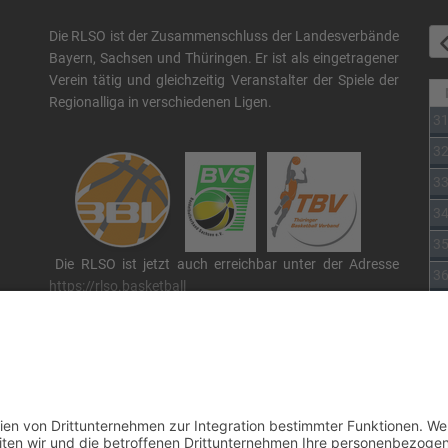
Die RLSO ist der Zusammenschluss der Landesverbände
Bayern, Sachsen und Thüringen. Er ist als eingetragener
Verein tätig und gleichzeitig Veranstalter der Spiele der
Regionalliga in verschiedenen Ligen.
3
3
3
3
3
Die RLSO ist jetzt auch erreichbar unter der Adresse
3
https://rlso.basketball
Wir betreiben ...