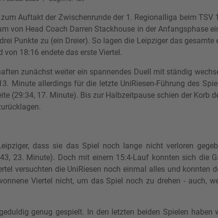
um Auftakt der Zwischenrunde der 1. Regionalliga beim TSV 18
m von Head Coach Darren Stackhouse in der Anfangsphase eine 
rei Punkte zu (ein Dreier). So lagen die Leipziger das gesamte e
 von 18:16 endete das erste Viertel.
chaften zunächst weiter ein spannendes Duell mit ständig wech
13. Minute allerdings für die letzte UniRiesen-Führung des Spi
ite (29:34, 17. Minute). Bis zur Halbzeitpause schien der Korb d
zurücklagen.
eipziger, dass sie das Spiel noch lange nicht verloren gege
43, 23. Minute). Doch mit einem 15:4-Lauf konnten sich die G
ertel versuchten die UniRiesen noch einmal alles und konnten 
nnene Viertel nicht, um das Spiel noch zu drehen - auch, weil
eduldig genug gespielt. In den letzten beiden Spielen haben w