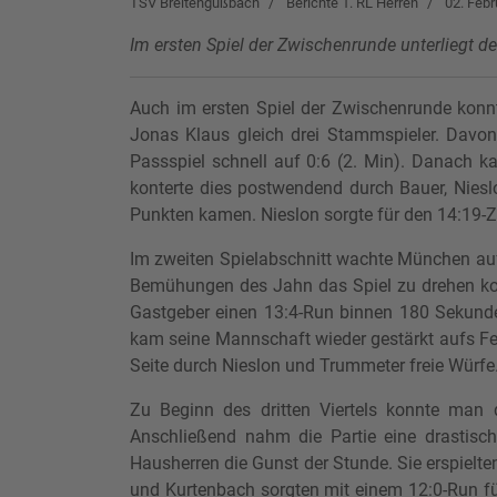
TSV Breitengüßbach
Berichte 1. RL Herren
02. Febr
Im ersten Spiel der Zwischenrunde unterliegt 
Auch im ersten Spiel der Zwischenrunde konn
Jonas Klaus gleich drei Stammspieler. Davon
Passspiel schnell auf 0:6 (2. Min). Danach k
konterte dies postwendend durch Bauer, Niesl
Punkten kamen. Nieslon sorgte für den 14:19-
Im zweiten Spielabschnitt wachte München auf.
Bemühungen des Jahn das Spiel zu drehen kon
Gastgeber einen 13:4-Run binnen 180 Sekunden
kam seine Mannschaft wieder gestärkt aufs Fel
Seite durch Nieslon und Trummeter freie Würfe.
Zu Beginn des dritten Viertels konnte man 
Anschließend nahm die Partie eine drastisc
Hausherren die Gunst der Stunde. Sie erspielten
und Kurtenbach sorgten mit einem 12:0-Run für