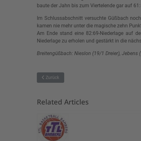
baute der Jahn bis zum Viertelende gar auf 61:
Im Schlussabschnitt versuchte Güßbach nochm
kamen nie mehr unter die magische zehn Punkte
Am Ende stand eine 82:69-Niederlage auf der 
Niederlage zu erholen und gestärkt in die näc
Breitengüßbach: Nieslon (19/1 Dreier), Jebens (1
Vorheriger Beitrag: Dresden Titans 2 erringen erste
Zurück
Related Articles