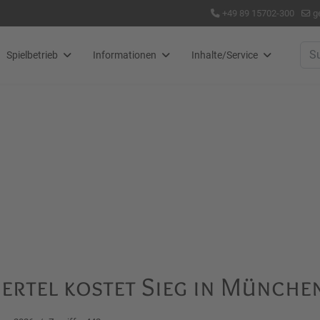
+49 89 15702-300
g
Suc
Spielbetrieb
Informationen
Inhalte/Service
ertel kostet Sieg in Münche