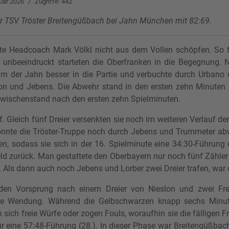
uar 2026
Zugriffe: 442
der TSV Tröster Breitengüßbach bei Jahn München mit 82:69.
te Headcoach Mark Völkl nicht aus dem Vollen schöpfen. So 
 unbeeindruckt starteten die Oberfranken in die Begegnung.
am der Jahn besser in die Partie und verbuchte durch Urbano 
on und Jebens. Die Abwehr stand in den ersten zehn Minuten 
Zwischenstand nach den ersten zehn Spielminuten.
 Gleich fünf Dreier versenkten sie noch im weiteren Verlauf der
nte die Tröster-Truppe noch durch Jebens und Trummeter abweh
, sodass sie sich in der 16. Spielminute eine 34:30-Führung e
d zurück. Man gestattete den Oberbayern nur noch fünf Zähler 
 Als dann auch noch Jebens und Lorber zwei Dreier trafen, war 
den Vorsprung nach einem Dreier von Nieslon und zwei Fre
he Wendung. Während die Gelbschwarzen knapp sechs Minute
 sich freie Würfe oder zogen Fouls, woraufhin sie die fälligen 
 eine 57:48-Führung (28.). In dieser Phase war Breitengüßbac