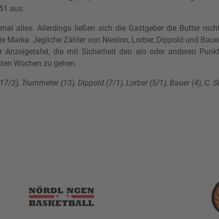
51 aus.
al alles. Allerdings ließen sich die Gastgeber die Butter ni
 Marke. Jegliche Zähler von Nieslon, Lorber, Dippold und Bau
Anzeigetafel, die mit Sicherheit den ein oder anderen Punkt
hsten Wochen zu gehen.
7/3), Trummeter (13), Dippold (7/1), Lorber (5/1), Bauer (4), C. 
n Sieg in der Zwischenrunde