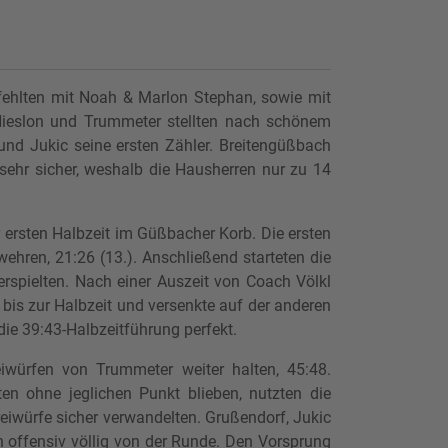
fehlten mit Noah & Marlon Stephan, sowie mit
 Nieslon und Trummeter stellten nach schönem
und Jukic seine ersten Zähler. Breitengüßbach
sehr sicher, weshalb die Hausherren nur zu 14
 ersten Halbzeit im Güßbacher Korb. Die ersten
ren, 21:26 (13.). Anschließend starteten die
rspielten. Nach einer Auszeit von Coach Völkl
bis zur Halbzeit und versenkte auf der anderen
die 39:43-Halbzeitführung perfekt.
iwürfen von Trummeter weiter halten, 45:48.
n ohne jeglichen Punkt blieben, nutzten die
Freiwürfe sicher verwandelten. Grußendorf, Jukic
h offensiv völlig von der Runde. Den Vorsprung