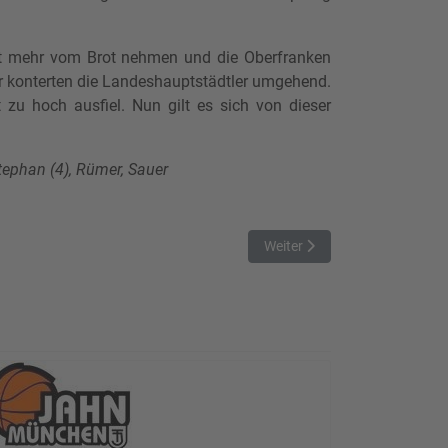
cht mehr vom Brot nehmen und die Oberfranken
er konterten die Landeshauptstädtler umgehend.
 zu hoch ausfiel. Nun gilt es sich von dieser
Stephan (4), Rümer, Sauer
Nächster Beitrag: Wieder zu w
Weiter