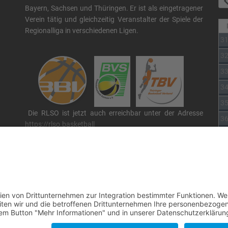
Bayern, Sachsen und Thüringen. Er ist als eingetragener
Verein tätig und gleichzeitig Veranstalter der Spiele der
Regionalliga in verschiedenen Ligen.
3
3
3
3
3
Die RLSO ist jetzt auch erreichbar unter der Adresse
3
https://rlso.basketball
Wir betreiben ...