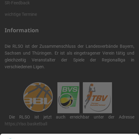
SR-Feedback
wichtige Termine
Information
Die RLSO ist der Zusammenschluss der Landesverbände Bayern,
Sachsen und Thüringen. Er ist als eingetragener Verein tätig und
gleichzeitig Veranstalter der Spiele der Regionalliga in
verschiedenen Ligen.
Die RLSO ist jetzt auch erreichbar unter der Adresse
https://rlso.basketball
Wir betreiben ...