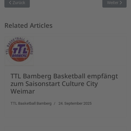
Vorheriger Beitrag: Breitengüßbach fordert erneut Leipzig zum Auft
Nächster Bei
Zurück
Weiter
Related Articles
TTL Bamberg Basketball empfängt
zum Saisonstart Culture City
Weimar
TTL Basketball Bamberg
24. September 2025