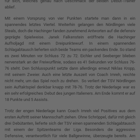
für sich, welches genau nach Geschmack der beiden Debüt-Trainer
ablief.
Mit einem Vorsprung von vier Punkten startete man dann in ein
spannendes letztes Viertel. Weiterhin gelangen den Nördlingen viele
Steals, doch die Hachinger fanden zunehmend Antworten auf die defensiv
geprägte Spielweise. Janek Falkenstein eröffnete die Hachinger
Aufholjagd mit einem Dreipunktewurf. In einem spannenden
Schlagabtausch lieferten sich beide Teams ein packendes Ende. So stand
es zwei Minuten vor Schluss 72 zu 72. Eichler und Seeberger blieben
nervenstark an der Freiwurflinie, sodass es 41 Sekunden vor Schluss 76-
76 steht. Den Schlusspunkt setzte dann allerdings erneut Niklas Kropp,
mit seinem Zweier. Auch eine letzte Auszeit von Coach Imreh, reichte
nicht mehr, um das Spiel noch zu drehen. So verliert der TSV Nördlingen
sein Auftaktspiel denkbar knapp mit 78-76. Trotz der Niederlage war es
ein sehr erfolgreiches Debut des jungen Italieners. Am Ende kommt er auf
18 Punkte und 5 Assists.
Trotz der engen Niederlage kann Coach Imreh viel Positives aus dem
ersten Auftritt seiner Mannschaft ziehen. Ohne Schröppel, dafür mit gleich
drei Debütanten, lieferte sich der TSV einen spannenden Schlagabtausch
mit einem der Spitzenteams der Liga. Besonders die aggressive
Defensive, verantwortlich für viele Ballgewinne, überzeugte bereits. Am