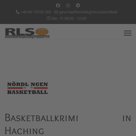
+49 89 15702-300
geschaeftsstelle@rlso.basketball
Mo - Fr 08:00 - 12:00
Basketballkrimi in
Haching