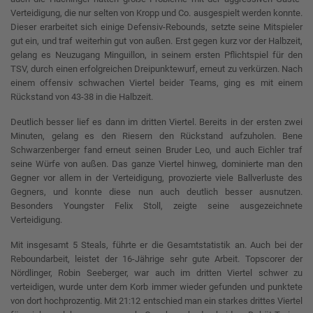
Verteidigung, die nur selten von Kropp und Co. ausgespielt werden konnte.
Dieser erarbeitet sich einige Defensiv-Rebounds, setzte seine Mitspieler
gut ein, und traf weiterhin gut von außen. Erst gegen kurz vor der Halbzeit,
gelang es Neuzugang Minguillon, in seinem ersten Pflichtspiel für den
TSV, durch einen erfolgreichen Dreipunktewurf, erneut zu verkürzen. Nach
einem offensiv schwachen Viertel beider Teams, ging es mit einem
Rückstand von 43-38 in die Halbzeit.
Deutlich besser lief es dann im dritten Viertel. Bereits in der ersten zwei
Minuten, gelang es den Riesern den Rückstand aufzuholen. Bene
Schwarzenberger fand erneut seinen Bruder Leo, und auch Eichler traf
seine Würfe von außen. Das ganze Viertel hinweg, dominierte man den
Gegner vor allem in der Verteidigung, provozierte viele Ballverluste des
Gegners, und konnte diese nun auch deutlich besser ausnutzen.
Besonders Youngster Felix Stoll, zeigte seine ausgezeichnete
Verteidigung.
Mit insgesamt 5 Steals, führte er die Gesamtstatistik an. Auch bei der
Reboundarbeit, leistet der 16-Jährige sehr gute Arbeit. Topscorer der
Nördlinger, Robin Seeberger, war auch im dritten Viertel schwer zu
verteidigen, wurde unter dem Korb immer wieder gefunden und punktete
von dort hochprozentig. Mit 21:12 entschied man ein starkes drittes Viertel