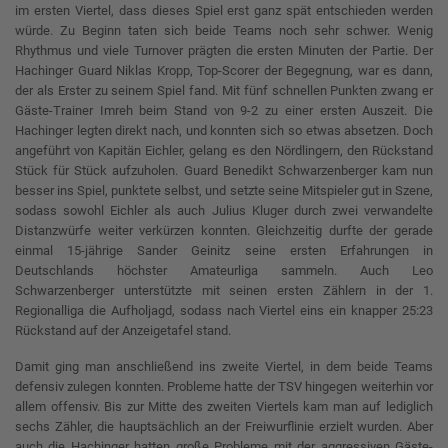
im ersten Viertel, dass dieses Spiel erst ganz spät entschieden werden
würde. Zu Beginn taten sich beide Teams noch sehr schwer. Wenig
Rhythmus und viele Turnover prägten die ersten Minuten der Partie. Der
Hachinger Guard Niklas Kropp, Top-Scorer der Begegnung, war es dann,
der als Erster zu seinem Spiel fand. Mit fünf schnellen Punkten zwang er
Gäste-Trainer Imreh beim Stand von 9-2 zu einer ersten Auszeit. Die
Hachinger legten direkt nach, und konnten sich so etwas absetzen. Doch
angeführt von Kapitän Eichler, gelang es den Nördlingern, den Rückstand
Stück für Stück aufzuholen. Guard Benedikt Schwarzenberger kam nun
besser ins Spiel, punktete selbst, und setzte seine Mitspieler gut in Szene,
sodass sowohl Eichler als auch Julius Kluger durch zwei verwandelte
Distanzwürfe weiter verkürzen konnten. Gleichzeitig durfte der gerade
einmal 15-jährige Sander Geinitz seine ersten Erfahrungen in
Deutschlands höchster Amateurliga sammeln. Auch Leo
Schwarzenberger unterstützte mit seinen ersten Zählern in der 1.
Regionalliga die Aufholjagd, sodass nach Viertel eins ein knapper 25:23
Rückstand auf der Anzeigetafel stand.
Damit ging man anschließend ins zweite Viertel, in dem beide Teams
defensiv zulegen konnten. Probleme hatte der TSV hingegen weiterhin vor
allem offensiv. Bis zur Mitte des zweiten Viertels kam man auf lediglich
sechs Zähler, die hauptsächlich an der Freiwurflinie erzielt wurden. Aber
auch die Hachinger hatten große Probleme mit der aggressiven Gäste-