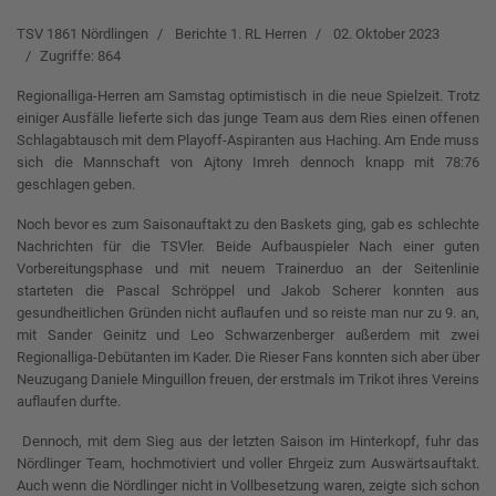
TSV 1861 Nördlingen
Berichte 1. RL Herren
02. Oktober 2023
Zugriffe: 864
Regionalliga-Herren am Samstag optimistisch in die neue Spielzeit. Trotz
einiger Ausfälle lieferte sich das junge Team aus dem Ries einen offenen
Schlagabtausch mit dem Playoff-Aspiranten aus Haching. Am Ende muss
sich die Mannschaft von Ajtony Imreh dennoch knapp mit 78:76
geschlagen geben.
Noch bevor es zum Saisonauftakt zu den Baskets ging, gab es schlechte
Nachrichten für die TSVler. Beide Aufbauspieler Nach einer guten
Vorbereitungsphase und mit neuem Trainerduo an der Seitenlinie
starteten die Pascal Schröppel und Jakob Scherer konnten aus
gesundheitlichen Gründen nicht auflaufen und so reiste man nur zu 9. an,
mit Sander Geinitz und Leo Schwarzenberger außerdem mit zwei
Regionalliga-Debütanten im Kader. Die Rieser Fans konnten sich aber über
Neuzugang Daniele Minguillon freuen, der erstmals im Trikot ihres Vereins
auflaufen durfte.
Dennoch, mit dem Sieg aus der letzten Saison im Hinterkopf, fuhr das
Nördlinger Team, hochmotiviert und voller Ehrgeiz zum Auswärtsauftakt.
Auch wenn die Nördlinger nicht in Vollbesetzung waren, zeigte sich schon