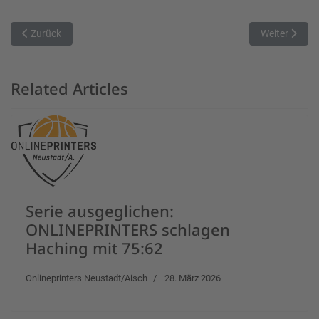
Vorheriger Beitrag: hapa Ansbach Piranhas - TS Jahn München Spie
Nächster Beit
Zurück
Weiter
Related Articles
Serie ausgeglichen:
ONLINEPRINTERS schlagen
Haching mit 75:62
Onlineprinters Neustadt/Aisch
28. März 2026