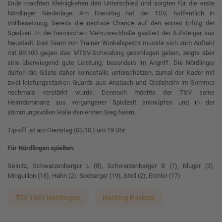
Ende machten Kleinigkeiten den Unterschied und sorgten für die erste
Nördlinger Niederlage. Am Dienstag hat der TSV, hoffentlich in
Vollbesetzung, bereits die nächste Chance auf den ersten Erfolg der
Spielzeit. In der heimischen Mehrzweckhalle gastiert der Aufsteiger aus
Neustadt. Das Team von Trainer Winkelspecht musste sich zum Auftakt
mit 88:100 gegen das MTSV-Schwabing geschlagen geben, zeigte aber
eine überwiegend gute Leistung, besonders im Angriff. Die Nördlinger
dürfen die Gäste daher keinesfalls unterschätzen, zumal der Kader mit
zwei leistungsstarken Guards aus Ansbach und Crailsheim im Sommer
nochmals verstärkt wurde. Dennoch möchte der TSV seine
Heimdominanz aus vergangener Spielzeit anknüpfen und in der
stimmungsvollen Halle den ersten Sieg feiern.
Tip-off ist am Dienstag (03.10.) um 19 Uhr.
Für Nördlingen spielten:
Geinitz, Schwarzenberger L (8), Schwarzenberger B (7), Kluger (3),
Minguillon (18), Hahn (2), Seeberger (19), Stoll (2), Eichler (17)
TSV 1861 Nördlingen
Haching Baskets