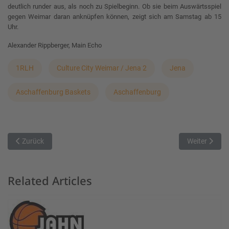
deutlich runder aus, als noch zu Spielbeginn. Ob sie beim Auswärtsspiel
gegen Weimar daran anknüpfen können, zeigt sich am Samstag ab 15
Uhr.
Alexander Rippberger, Main Echo
1RLH
Culture City Weimar / Jena 2
Jena
Aschaffenburg Baskets
Aschaffenburg
Vorheriger Beitrag: Zweites Heimspiel gegen große Unbekannte
Nächster Bei
Zurück
Weiter
Related Articles