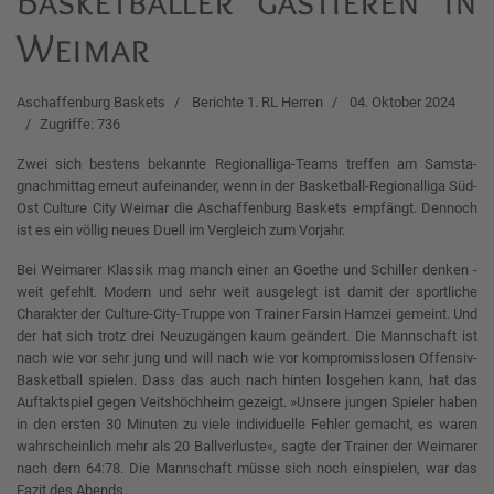
Basketballer gastieren in
Weimar
Aschaffenburg Baskets
Berichte 1. RL Herren
04. Oktober 2024
Zugriffe: 736
Zwei sich bes­tens be­kann­te Re­gio­nal­li­ga-Teams tref­fen am Sams­ta­
gnach­mit­tag er­neut au­f­ein­an­der, wenn in der Bas­ket­ball-Re­gio­nal­li­ga Süd-
Ost Cul­tu­re Ci­ty Wei­mar die Aschaf­fen­burg Bas­kets emp­fängt. Den­noch
ist es ein völ­lig neu­es Du­ell im Ver­g­leich zum Vor­jahr.
Bei Weimarer Klassik mag manch einer an Goethe und Schiller denken -
weit gefehlt. Modern und sehr weit ausgelegt ist damit der sportliche
Charakter der Culture-City-Truppe von Trainer Farsin Hamzei gemeint. Und
der hat sich trotz drei Neuzugängen kaum geändert. Die Mannschaft ist
nach wie vor sehr jung und will nach wie vor kompromisslosen Offensiv-
Basketball spielen. Dass das auch nach hinten losgehen kann, hat das
Auftaktspiel gegen Veitshöchheim gezeigt. »Unsere jungen Spieler haben
in den ersten 30 Minuten zu viele individuelle Fehler gemacht, es waren
wahrscheinlich mehr als 20 Ballverluste«, sagte der Trainer der Weimarer
nach dem 64:78. Die Mannschaft müsse sich noch einspielen, war das
Fazit des Abends.