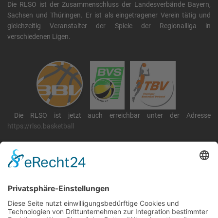
Die RLSO ist der Zusammenschluss der Landesverbände Bayern,
Sachsen und Thüringen. Er ist als eingetragener Verein tätig und
gleichzeitig Veranstalter der Spiele der Regionalliga in
verschiedenen Ligen.
Die RLSO ist jetzt auch erreichbar unter der Adresse
https://rlso.basketball
Wir betreiben ...
RLSO Minikalender