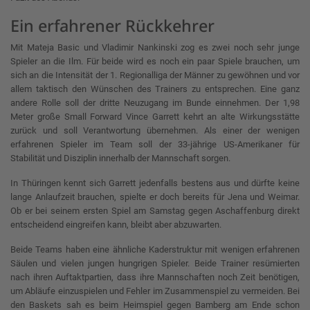
Ein erfahrener Rückkehrer
Mit Mateja Basic und Vladimir Nankinski zog es zwei noch sehr junge
Spieler an die Ilm. Für beide wird es noch ein paar Spiele brauchen, um
sich an die Intensität der 1. Regionalliga der Männer zu gewöhnen und vor
allem taktisch den Wünschen des Trainers zu entsprechen. Eine ganz
andere Rolle soll der dritte Neuzugang im Bunde einnehmen. Der 1,98
Meter große Small Forward Vince Garrett kehrt an alte Wirkungsstätte
zurück und soll Verantwortung übernehmen. Als einer der wenigen
erfahrenen Spieler im Team soll der 33-jährige US-Amerikaner für
Stabilität und Disziplin innerhalb der Mannschaft sorgen.
In Thüringen kennt sich Garrett jedenfalls bestens aus und dürfte keine
lange Anlaufzeit brauchen, spielte er doch bereits für Jena und Weimar.
Ob er bei seinem ersten Spiel am Samstag gegen Aschaffenburg direkt
entscheidend eingreifen kann, bleibt aber abzuwarten.
Beide Teams haben eine ähnliche Kaderstruktur mit wenigen erfahrenen
Säulen und vielen jungen hungrigen Spieler. Beide Trainer resümierten
nach ihren Auftaktpartien, dass ihre Mannschaften noch Zeit benötigen,
um Abläufe einzuspielen und Fehler im Zusammenspiel zu vermeiden. Bei
den Baskets sah es beim Heimspiel gegen Bamberg am Ende schon