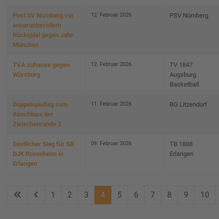
12. Februar 2026
Post SV Nürnberg vor
PSV Nürnberg
anspruchsvollem
Rückspiel gegen Jahn
München
12. Februar 2026
TVA zuhause gegen
TV 1847
Würzburg
Augsburg
Basketball
11. Februar 2026
Doppelspieltag zum
BG Litzendorf
Abschluss der
Zwischenrunde 2
09. Februar 2026
Deutlicher Sieg für SB
TB 1888
DJK Rosenheim in
Erlangen
Erlangen
1
2
3
4
5
6
7
8
9
10
Seite 4 von 17