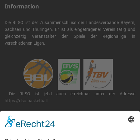
Information
Die RLSO ist der Zusammenschluss der Landesverbände Bayern,
Sachsen und Thüringen. Er ist als eingetragener Verein tätig und
gleichzeitig Veranstalter der Spiele der Regionalliga in
verschiedenen Ligen.
Die RLSO ist jetzt auch erreichbar unter der Adresse
https://rlso.basketball
Wir betreiben ...