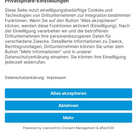
RLSO Minikalender
August 2026
Mo
Di
Mi
Do
Fr
Sa
So
31
27
28
29
30
31
1
2
32
3
4
5
6
7
8
9
33
10
11
12
13
14
15
16
34
17
18
19
20
21
22
23
35
24
25
26
27
28
29
30
36
31
1
2
3
4
5
6