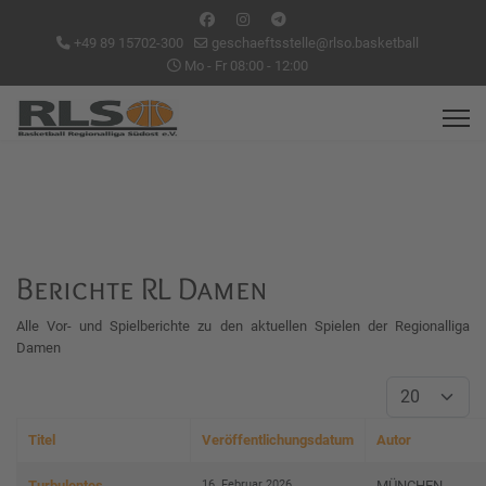
+49 89 15702-300
geschaeftsstelle@rlso.basketball
Mo - Fr 08:00 - 12:00
Berichte RL Damen
Alle Vor- und Spielberichte zu den aktuellen Spielen der Regionalliga
Damen
Anzeige #
Titel
Veröffentlichungsdatum
Autor
Beiträge
16. Februar 2026
Turbulentes
MÜNCHEN