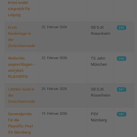
Krimi endet
siegreich für
Leipzig
22. Februar 2026
Erste
SB DJK
332
Niederlage in
Rosenheim
der
Zwischenrunde
22. Februar 2026
Weiterhin
TS Jahn
346
ungeschlagen -
München
und jetzt:
PLAYOFFS!
20. Februar 2026
Letztes Spiel in
SB DJK
347
der
Rosenheim
Zwischenrunde
19. Februar 2026
Generalprobe
PSV
387
für die
Nürnberg
Playoffs: Post
SV Nürnberg