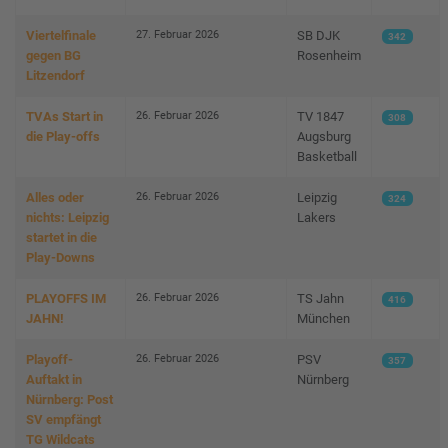
27. Februar 2026
Viertelfinale
SB DJK
342
gegen BG
Rosenheim
Litzendorf
26. Februar 2026
TVAs Start in
TV 1847
308
die Play-offs
Augsburg
Basketball
26. Februar 2026
Alles oder
Leipzig
324
nichts: Leipzig
Lakers
startet in die
Play-Downs
26. Februar 2026
PLAYOFFS IM
TS Jahn
416
JAHN!
München
26. Februar 2026
Playoff-
PSV
357
Auftakt in
Nürnberg
Nürnberg: Post
SV empfängt
TG Wildcats