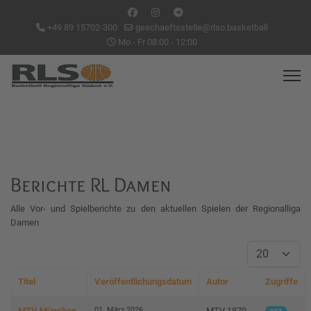
+49 89 15702-300
geschaeftsstelle@rlso.basketball
Mo - Fr 08:00 - 12:00
Berichte RL Damen
Alle Vor- und Spielberichte zu den aktuellen Spielen der Regionalliga
Damen
Anzeige #
Titel
Veröffentlichungsdatum
Autor
Zugriffe
Beiträge
01. März 2026
MTV München
MTV 1879