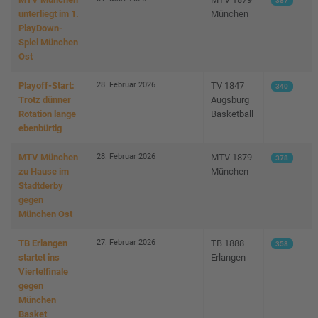
387
unterliegt im 1.
München
PlayDown-
Spiel München
Ost
28. Februar 2026
Playoff-Start:
TV 1847
340
Trotz dünner
Augsburg
Rotation lange
Basketball
ebenbürtig
28. Februar 2026
MTV München
MTV 1879
378
zu Hause im
München
Stadtderby
gegen
München Ost
27. Februar 2026
TB Erlangen
TB 1888
358
startet ins
Erlangen
Viertelfinale
gegen
München
Basket