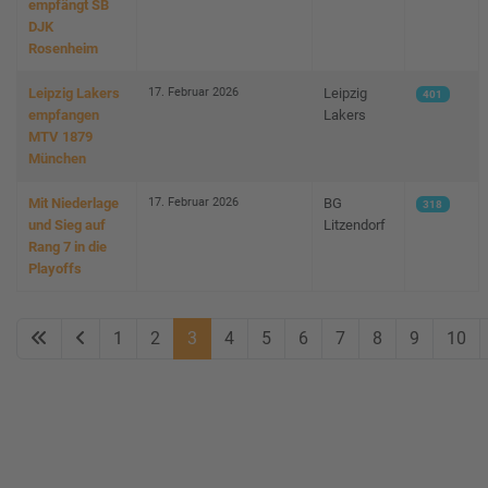
empfängt SB
DJK
Rosenheim
17. Februar 2026
Leipzig Lakers
Leipzig
401
empfangen
Lakers
MTV 1879
München
17. Februar 2026
Mit Niederlage
BG
318
und Sieg auf
Litzendorf
Rang 7 in die
Playoffs
1
2
3
4
5
6
7
8
9
10
Seite 3 von 17