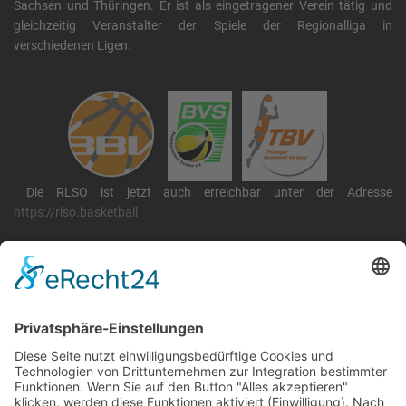
Sachsen und Thüringen. Er ist als eingetragener Verein tätig und
gleichzeitig Veranstalter der Spiele der Regionalliga in
verschiedenen Ligen.
Die RLSO ist jetzt auch erreichbar unter der Adresse
https://rlso.basketball
Wir betreiben ...
RLSO Minikalender