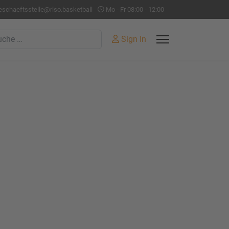
eschaeftsstelle@rlso.basketball
Mo - Fr 08:00 - 12:00
hen
Sign In