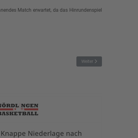
nnendes Match erwartet, da das Hinrundenspiel
Nächster Beitrag: Damen 1 b
Weiter
Knappe Niederlage nach