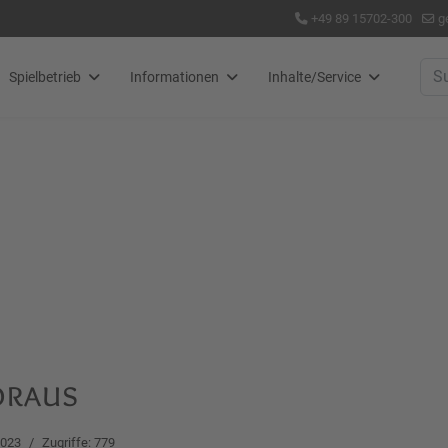
+49 89 15702-300
g
Suc
Spielbetrieb
Informationen
Inhalte/Service
oraus
2023
Zugriffe: 779