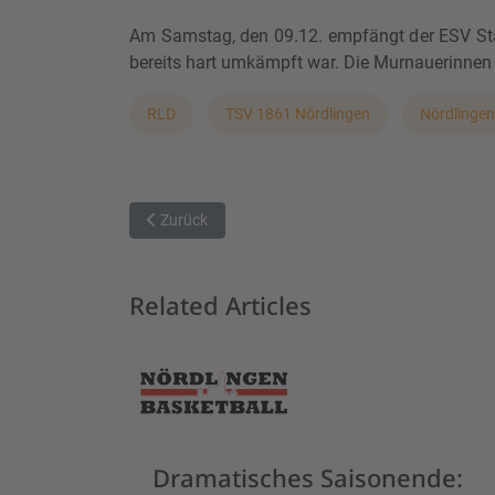
Am Samstag, den 09.12. empfängt der ESV Staf
bereits hart umkämpft war. Die Murnauerinne
RLD
TSV 1861 Nördlingen
Nördlingen
Vorheriger Beitrag: ESV mit knappem Sieg
Zurück
Related Articles
Dramatisches Saisonende: