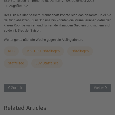
ESV Staffelsee
Berichte RL Damen
09. Dezember 2023
Zugriffe: 802
Der ESV als klar bessere Mannschaft konnte sich das gesamte Spiel nie
deutlich absetzen. Zum Schluss hin konnten die Murnauerinnen dafür den
klaren Kopf bewahren und fuhren den knappen Sieg ein und sichern sich
so den 3. Sieg der Saison.
Weiter gehts nächste Woche gegen die Aiblingerinnen.
RLD
TSV 1861 Nördlingen
Nördlingen
Staffelsee
ESV Staffelsee
Vorheriger Beitrag: Nördlingen verliert knapp
Nächster Bei
Zurück
Weiter
Related Articles