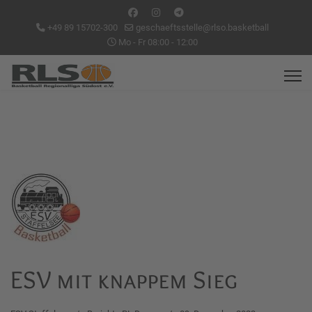
+49 89 15702-300
geschaeftsstelle@rlso.basketball
Mo - Fr 08:00 - 12:00
ESV mit knappem Sieg