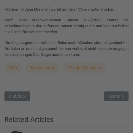
Mit dem TS Jahn München wartet auf den TVA ein harter Brocken.
Nach einer durchwachsenen Saison 2022/2023 starten die
Münchnerinnen in der laufenden Saison richtig durch und konnten bisher
alle Spiele für sich entscheiden.
Die Augsburgerinnen treten die Reise nach München also mit gemischten
Gefühlen an und sind gespannt ob man vielleicht nicht doch etwas gegen
den diesjährigen Überflieger ausrichten kann.
RLD
TV Augsburg
TS Jahn München
Vorheriger Beitrag: Letztes Spiel der Hinrunde gegen Tabellenführer
Nächster Bei
Zurück
Weiter
Related Articles