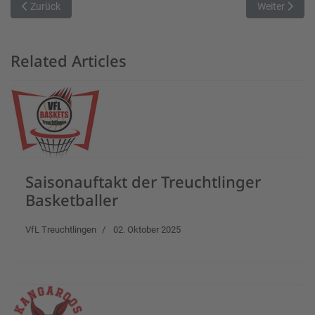
Vorheriger Beitrag: Auch die Basketball-Herren sind Vizemeister
Nächster Beit
Zurück
Weiter
Related Articles
Saisonauftakt der Treuchtlinger
Basketballer
VfL Treuchtlingen
02. Oktober 2025