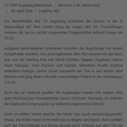
TV 1847 Augsburg Basketball
Berichte 2. RL Herren Süd
28. April 2026
Zugriffe: 460
Die Basketballer des TV Augsburg schließen die Saison in der 2.
Regionalliga auf dem vierten Rang ab. Gegen den VfL Treuchtlingen
verloren die nur zu sechst angereisten Fuggerstädter äußerst knapp mit
73:75.
Aufgrund verschiedener Umstände mussten die Augsburger mit einem
Rumpfkader antreten. Der zurückgekehrte Alek Pikl staunte von der Bank
aus, wie die Starting Five mit Jakob Günther, Stjepan Topalovic, Marco
Hack Vázquez, Dani Franken und Kapitän Sebastian Woelki erstmal
ordentlich loslegte. Sechs Dreier versenkte der TVA in den ersten zehn
Minuten und ging direkt mit einer zweistelligen Punkte in die Viertelpause
(15:26).
Auch bis zur Halbzeit spielten die Augsburger munter mit, zeigten eine
gute Mischung aus Einzelaktionen sowie schönem Teamplay. So wahrten
die Gäste den Vorsprung bis zur Halbzeit einigermaßen (34:42).
Doch im dritten Viertel stockte der Motor nun (auch erwartungsgemäß)
etwas, die Würfe fielen nicht mehr wie zu Beginn des Spiels. Auch stellten
sich die Treuchtlinger nun immer besser auch offensiv auf den TVA ein