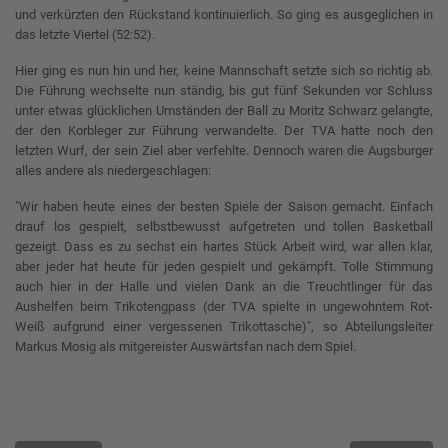
und verkürzten den Rückstand kontinuierlich. So ging es ausgeglichen in
das letzte Viertel (52:52).
Hier ging es nun hin und her, keine Mannschaft setzte sich so richtig ab.
Die Führung wechselte nun ständig, bis gut fünf Sekunden vor Schluss
unter etwas glücklichen Umständen der Ball zu Moritz Schwarz gelangte,
der den Korbleger zur Führung verwandelte. Der TVA hatte noch den
letzten Wurf, der sein Ziel aber verfehlte. Dennoch waren die Augsburger
alles andere als niedergeschlagen:
"Wir haben heute eines der besten Spiele der Saison gemacht. Einfach
drauf los gespielt, selbstbewusst aufgetreten und tollen Basketball
gezeigt. Dass es zu sechst ein hartes Stück Arbeit wird, war allen klar,
aber jeder hat heute für jeden gespielt und gekämpft. Tolle Stimmung
auch hier in der Halle und vielen Dank an die Treuchtlinger für das
Aushelfen beim Trikotengpass (der TVA spielte in ungewohntem Rot-
Weiß aufgrund einer vergessenen Trikottasche)", so Abteilungsleiter
Markus Mosig als mitgereister Auswärtsfan nach dem Spiel.