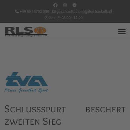
+49 89 15702-300
geschaeftsstelle@rlso.basketball
Mo - Fr 08:00 - 12:00
Schlussspurt beschert
zweiten Sieg