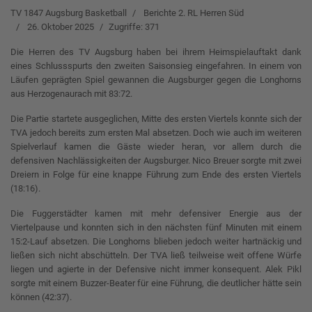
TV 1847 Augsburg Basketball
Berichte 2. RL Herren Süd
26. Oktober 2025
Zugriffe: 371
Die Herren des TV Augsburg haben bei ihrem Heimspielauftakt dank
eines Schlussspurts den zweiten Saisonsieg eingefahren. In einem von
Läufen geprägten Spiel gewannen die Augsburger gegen die Longhorns
aus Herzogenaurach mit 83:72.
Die Partie startete ausgeglichen, Mitte des ersten Viertels konnte sich der
TVA jedoch bereits zum ersten Mal absetzen. Doch wie auch im weiteren
Spielverlauf kamen die Gäste wieder heran, vor allem durch die
defensiven Nachlässigkeiten der Augsburger. Nico Breuer sorgte mit zwei
Dreiern in Folge für eine knappe Führung zum Ende des ersten Viertels
(18:16).
Die Fuggerstädter kamen mit mehr defensiver Energie aus der
Viertelpause und konnten sich in den nächsten fünf Minuten mit einem
15:2-Lauf absetzen. Die Longhorns blieben jedoch weiter hartnäckig und
ließen sich nicht abschütteln. Der TVA ließ teilweise weit offene Würfe
liegen und agierte in der Defensive nicht immer konsequent. Alek Pikl
sorgte mit einem Buzzer-Beater für eine Führung, die deutlicher hätte sein
können (42:37).