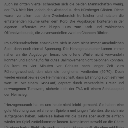
Auch im dritten Viertel schenkten sich die beiden Mannschaften wenig,
der TVA hielt hier jedoch den Abstand zu den Nürnberger Gästen. Diese
waren vor allem aus dem Zweierbereich treffsicher und nutzten die
entstehenden Räume unter dem Korb. Die Augsburger konterten in der
eigenen Offensive mit klugen Cuts zum Korb und zahlreichen
Offensivrebounds, die zu verwandelten zweiten Chancen führten.
Im Schlussabschnitt entwickelte sich in dem nicht immer ansehnlichen
Spiel dann noch einmal Spannung. Die Herzogenauracher kamen immer
näher an die Augsburger heran, die offene Würfe nicht verwandeln
konnten und sich häufig für gutes Ballmovement nicht belohnen konnten.
So kam es vier Minuten vor Schluss nach langer Zeit zum
Führungswechsel, den sich die Longhorns verdienten (69:70). Doch
wieder einmal bewies die Heimmannschaft, dass Erfahrung auch sehr viel
wert ist: Mit einem 14:2-Lauf, geprägt durch verwandelte Dreier und
erzwungenen Turnovern, sicherte sich der TVA mit einem Schlussspurt
den Heimsieg.
"Herzogenaurach hat es uns heute nicht leicht gemacht. Sie haben eine
gute Mischung aus erfahrenen Spielern und jungen Talenten, die sich nie
aufgegeben haben. Teilweise haben wir die Gäste aber auch zu einfach
wieder ins Spiel zurückkommen lassen. Kompliment sowohl an die Gäste
für einen harten Fight, als auch an meine Mannschaft, die ohne wirkliche