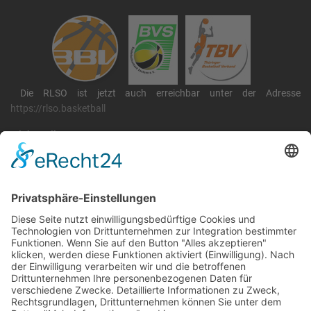
Die RLSO ist jetzt auch erreichbar unter der Adresse
https://rlso.basketball
Wir betreiben ...
RLSO Minikalender
August 2026
Mo
Di
Mi
Do
Fr
Sa
So