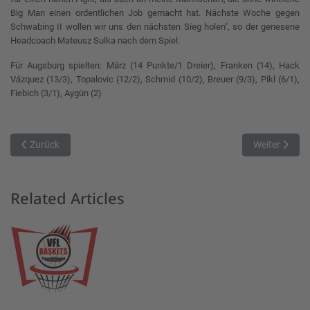
Big Man einen ordentlichen Job gemacht hat. Nächste Woche gegen
Schwabing II wollen wir uns den nächsten Sieg holen", so der genesene
Headcoach Mateusz Sulka nach dem Spiel.
Für Augsburg spielten: März (14 Punkte/1 Dreier), Franken (14), Hack
Vázquez (13/3), Topalovic (12/2), Schmid (10/2), Breuer (9/3), Pikl (6/1),
Fiebich (3/1), Aygün (2)
Vorheriger Beitrag: Chiemgau Panthers bieten den „Fröschen“ die St
Nächster Beit
Zurück
Weiter
Related Articles