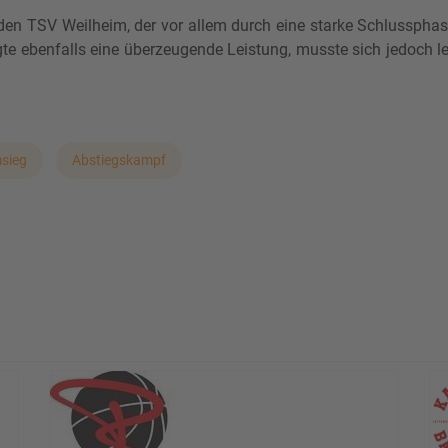
 den TSV Weilheim, der vor allem durch eine starke Schlusspha
gte ebenfalls eine überzeugende Leistung, musste sich jedoch le
sieg
Abstiegskampf
 SB München deutlich mit 78:62