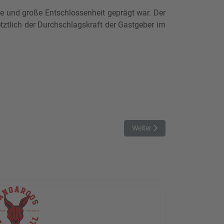
se und große Entschlossenheit geprägt war. Der
tztlich der Durchschlagskraft der Gastgeber im
Nächster Beitrag: Am Ende ü
Weiter