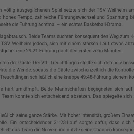
n völlig ausgeglichenen Spiel setzte sich der TSV Weilheim 
ch: hohes Tempo, zahlreiche Führungswechsel und Spannung bi
selte die Führung achtmal – ein echtes Basketball-Drama.
Schlagabtausch. Beide Teams suchten konsequent den Weg zum K
m TSV Weilheim jedoch, sich mit einem starken Lauf etwas abz
stgeber eine 29:21-Führung nach den ersten zehn Minuten.
sten der Gäste. Der VfL Treuchtlingen stellte sich defensiv bess
hte die Wende, sodass die Gäste zwischenzeitlich die Kontrolle
 Treuchtlingen schließlich eine knappe 49:48-Führung sichern ko
ie hart umkämpft. Beide Mannschaften begegneten sich auf
in Team konnte sich entscheidend absetzen. Das spiegelte sich 
hließlich seine ganze Stärke. Mit hoher Intensität, großem Eins
le. Ein entscheidender 31:23-Lauf sorgte dafür, dass sich W
hielt das Team die Nerven und nutzte seine Chancen konseque