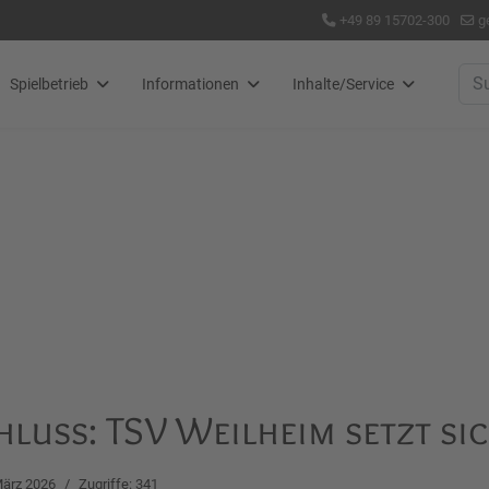
+49 89 15702-300
g
Suc
Spielbetrieb
Informationen
Inhalte/Service
luss: TSV Weilheim setzt si
März 2026
Zugriffe: 341