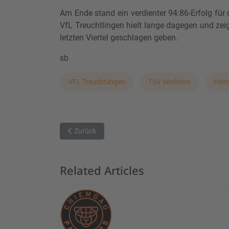
Am Ende stand ein verdienter 94:86-Erfolg für
VfL Treuchtlingen hielt lange dagegen und zei
letzten Viertel geschlagen geben.
sb
VFL Treuchtlingen
TSV Weilheim
Heim
Vorheriger Beitrag: MTSV Schwabing 2 besiegt DJK
Zurück
Related Articles