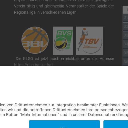
Verein tätig und gleichzeitig Veranstalter der Spiele der
Regionalliga in verschiedenen Ligen.
3
3
3
3
3
Die RLSO ist jetzt auch erreichbar unter der Adresse
3
https://rlso.basketball
Wir betreiben ...