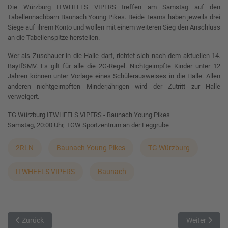
Die Würzburg ITWHEELS VIPERS treffen am Samstag auf den
Tabellennachbarn Baunach Young Pikes. Beide Teams haben jeweils drei
Siege auf ihrem Konto und wollen mit einem weiteren Sieg den Anschluss
an die Tabellenspitze herstellen.
Wer als Zuschauer in die Halle darf, richtet sich nach dem aktuellen 14.
BayIfSMV. Es gilt für alle die 2G-Regel. Nichtgeimpfte Kinder unter 12
Jahren können unter Vorlage eines Schülerausweises in die Halle. Allen
anderen nichtgeimpften Minderjährigen wird der Zutritt zur Halle
verweigert.
TG Würzburg ITWHEELS VIPERS - Baunach Young Pikes
Samstag, 20:00 Uhr, TGW Sportzentrum an der Feggrube
2RLN
Baunach Young Pikes
TG Würzburg
ITWHEELS VIPERS
Baunach
Vorheriger Beitrag: Auftakt zu drei schweren Auswärtspartien
Nächster Beit
Zurück
Weiter