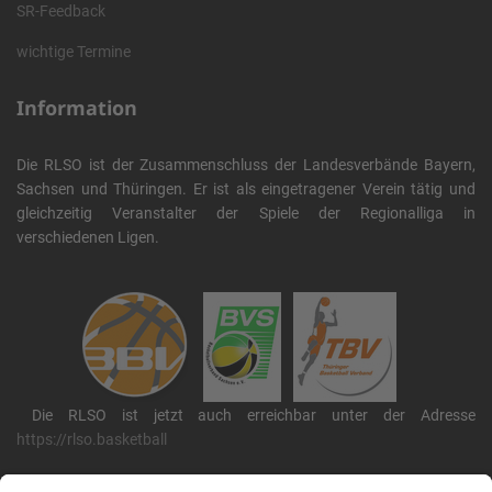
SR-Feedback
wichtige Termine
Information
Die RLSO ist der Zusammenschluss der Landesverbände Bayern,
Sachsen und Thüringen. Er ist als eingetragener Verein tätig und
gleichzeitig Veranstalter der Spiele der Regionalliga in
verschiedenen Ligen.
Die RLSO ist jetzt auch erreichbar unter der Adresse
https://rlso.basketball
Wir betreiben ...