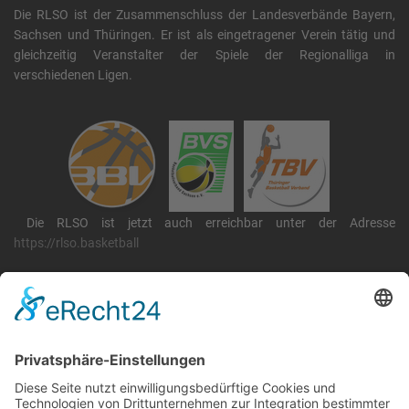
Die RLSO ist der Zusammenschluss der Landesverbände Bayern,
Sachsen und Thüringen. Er ist als eingetragener Verein tätig und
gleichzeitig Veranstalter der Spiele der Regionalliga in
verschiedenen Ligen.
Die RLSO ist jetzt auch erreichbar unter der Adresse
https://rlso.basketball
Wir betreiben ...
RLSO Minikalender