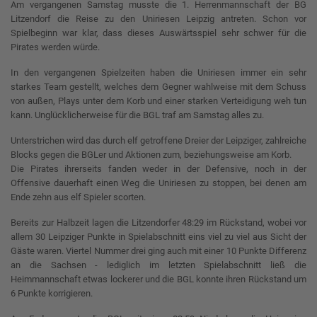
Am vergangenen Samstag musste die 1. Herrenmannschaft der BG
Litzendorf die Reise zu den Uniriesen Leipzig antreten. Schon vor
Spielbeginn war klar, dass dieses Auswärtsspiel sehr schwer für die
Pirates werden würde.
In den vergangenen Spielzeiten haben die Uniriesen immer ein sehr
starkes Team gestellt, welches dem Gegner wahlweise mit dem Schuss
von außen, Plays unter dem Korb und einer starken Verteidigung weh tun
kann. Unglücklicherweise für die BGL traf am Samstag alles zu.
Unterstrichen wird das durch elf getroffene Dreier der Leipziger, zahlreiche
Blocks gegen die BGLer und Aktionen zum, beziehungsweise am Korb.
Die Pirates ihrerseits fanden weder in der Defensive, noch in der
Offensive dauerhaft einen Weg die Uniriesen zu stoppen, bei denen am
Ende zehn aus elf Spieler scorten.
Bereits zur Halbzeit lagen die Litzendorfer 48:29 im Rückstand, wobei vor
allem 30 Leipziger Punkte in Spielabschnitt eins viel zu viel aus Sicht der
Gäste waren. Viertel Nummer drei ging auch mit einer 10 Punkte Differenz
an die Sachsen - lediglich im letzten Spielabschnitt ließ die
Heimmannschaft etwas lockerer und die BGL konnte ihren Rückstand um
6 Punkte korrigieren.