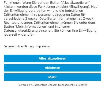
August 2026
Mo
Di
Mi
Do
Fr
Sa
So
31
27
28
29
30
31
1
2
32
3
4
5
6
7
8
9
33
10
11
12
13
14
15
16
34
17
18
19
20
21
22
23
×
Fehler
35
24
25
26
27
28
29
30
view=events&limit=0&format=raw&module_id=168&Itemid=
36
31
1
2
3
4
5
6
7&list%5Bstart-date%5D=2026-07-
27T00%3A00%3A00Z&list%5Bend-date%5D=2026-09-
07T00%3A00%3A00Z
Unexpected token < in JSON at position 0
© 2026 Basketball Regionalliga Südost e.V. Designed By
JoomShaper