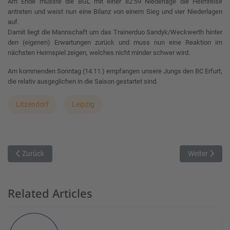
Am Ende musste die BGL mit einer 82:59 Niederlage die Heimreise
antreten und weist nun eine Bilanz von einem Sieg und vier Niederlagen
auf.
Damit liegt die Mannschaft um das Trainerduo Sandyk/Weckwerth hinter
den (eigenen) Erwartungen zurück und muss nun eine Reaktion im
nächsten Heimspiel zeigen, welches nicht minder schwer wird.
Am kommenden Sonntag (14.11.) empfangen unsere Jungs den BC Erfurt,
die relativ ausgeglichen in die Saison gestartet sind.
Litzendorf
Leipzig
Vorheriger Beitrag: TG itWheels Würzburg empfangen Baunach You
Nächster Beit
Zurück
Weiter
Related Articles