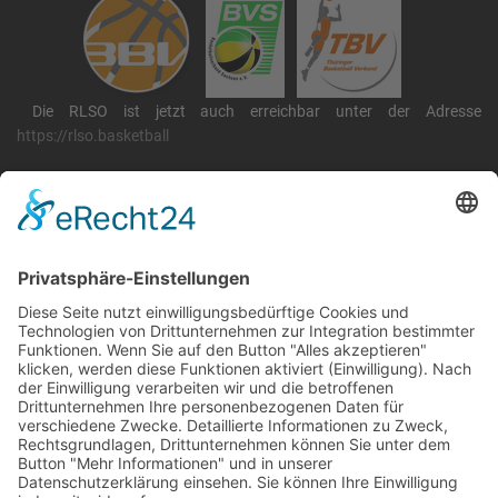
Die RLSO ist jetzt auch erreichbar unter der Adresse
https://rlso.basketball
Wir betreiben ...
RLSO Minikalender
August 2026
Mo
Di
Mi
Do
Fr
Sa
So
31
27
28
29
30
31
1
2