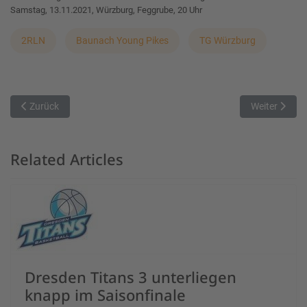
Samstag, 13.11.2021, Würzburg, Feggrube, 20 Uhr
2RLN
Baunach Young Pikes
TG Würzburg
Vorheriger Beitrag: Knappe Heimniederlage gegen Leipzig
Nächster Bei
Zurück
Weiter
Related Articles
Dresden Titans 3 unterliegen
knapp im Saisonfinale