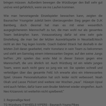
bringen müssen. Außerdem bewegen die Würzburger den Ball sehr gut
und es wird gefährlich, wenn sie ins Laufen kommen.
Wie man hervorragende Einzelspieler bewachen kann, zeigten die
Baunacher Youngster zuletzt beim überzeugenden Sieg gegen die DJK
Bamberg, doch diesmal hat man es mit einer wesentlich
ausgeglicheneren Mannschaft zu tun, die man wohl nur als gesamtes
Team bekämpfen kann. Voraussetzung dafür ist eine sehr gute
Einstellung, die man bei der letzten Auswärtspartie in Neustadt/Aisch
nicht an den Tag legen konnte. Coach Gabriel Strack hat deshalb in der
letzten Zeit daran gearbeitet, mehr Konstanz in sein Team zu bekommen
und sieht am Samstag einem interessanten Gegner, auf den seine Jungs
treffen: „Wir spielen das erste Mal in dieser Saison gegen eine
Mannschaft, die uns ähnlich ist. Auch Würzburg ist ein relativ junges
Team, wenn auch nicht ganz so jung wie wir. Sie spielen schnell und
verteidigen über das gesamte Feld. Ich erwarte also ein interessantes
Spiel. Unsere Personalsituation hat sich leider nicht verbessert. Noah
Okah und Lasse Pickert sind weitere vier Wochen „raus“. Hüseyin Uysal
wird auch fehlen, dafür kann sein Bruder Mehmet wieder eingreifen. Auch
Neo Krizanovic ist weiterhin nicht spielbereit.“
2. Regionalliga Nord
TG Würzburg ITWHEELS VIPERS - Baunach Young Pikes