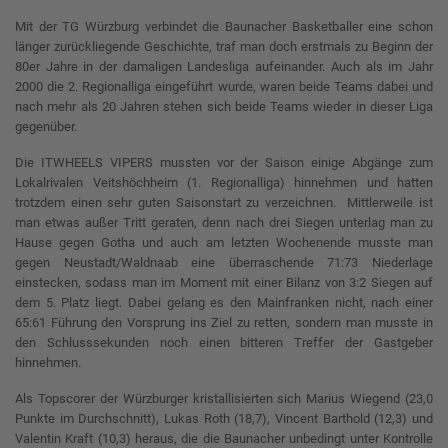
Mit der TG Würzburg verbindet die Baunacher Basketballer eine schon
länger zurückliegende Geschichte, traf man doch erstmals zu Beginn der
80er Jahre in der damaligen Landesliga aufeinander. Auch als im Jahr
2000 die 2. Regionalliga eingeführt wurde, waren beide Teams dabei und
nach mehr als 20 Jahren stehen sich beide Teams wieder in dieser Liga
gegenüber.
Die ITWHEELS VIPERS mussten vor der Saison einige Abgänge zum
Lokalrivalen Veitshöchheim (1. Regionalliga) hinnehmen und hatten
trotzdem einen sehr guten Saisonstart zu verzeichnen. Mittlerweile ist
man etwas außer Tritt geraten, denn nach drei Siegen unterlag man zu
Hause gegen Gotha und auch am letzten Wochenende musste man
gegen Neustadt/Waldnaab eine überraschende 71:73 Niederlage
einstecken, sodass man im Moment mit einer Bilanz von 3:2 Siegen auf
dem 5. Platz liegt. Dabei gelang es den Mainfranken nicht, nach einer
65:61 Führung den Vorsprung ins Ziel zu retten, sondern man musste in
den Schlusssekunden noch einen bitteren Treffer der Gastgeber
hinnehmen.
Als Topscorer der Würzburger kristallisierten sich Marius Wiegend (23,0
Punkte im Durchschnitt), Lukas Roth (18,7), Vincent Barthold (12,3) und
Valentin Kraft (10,3) heraus, die die Baunacher unbedingt unter Kontrolle