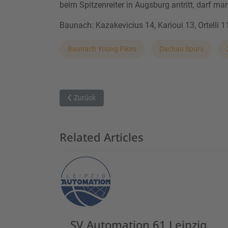
beim Spitzenreiter in Augsburg antritt, darf ma
Baunach: Kazakevicius 14, Karioui 13, Ortelli 1
Baunach Young Pikes
Dachau Spurs
Vorheriger Beitrag: Spurs fehlt in Baunach der lan
Zurück
Related Articles
SV Automation 61 Leipzig