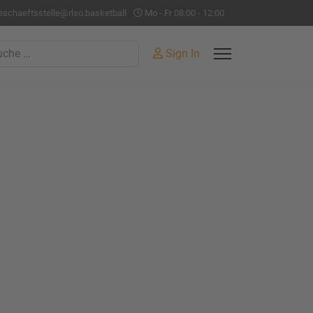
eschaeftsstelle@rlso.basketball
Mo - Fr 08:00 - 12:00
hen
Sign In