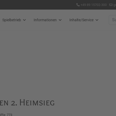
+49 89 15702-300
g
Suc
Spielbetrieb
Informationen
Inhalte/Service
n 2. Heimsieg
iffe: 773