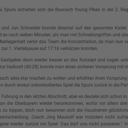
u Spurs sicherten sich die Baunach Young Pikes in der 2. Reg
und Jan Schneider konnte diesmal auf den gesamten Kader z
nd es nach sieben Minuten, als man mit Schnellangriffen und üb
Überlegenheit verlor das Team die Konzentration, da man nun v
 zur 1. Viertelpause auf 17:16 verkürzen konnten.
 Gastgeber dann wieder besser an das Konzept und zogen unter
zur Halbzeit (40:28) konnte man einen sicheren Vorsprung mit 
ch alles klar machen zu wollen und erhöhten ihren Vorsprung 
 durch erneut unkontrolliertes Spiel die Spurs zurück in die Part
Führung in den letzten Abschnitt, aber es deutete sich schon i
man die Oberbayern wieder herankommen, wofür vor allem drei
nds zu kippen, doch nun besannen sich die Hausherren glückliche
rentscheidung. Coach Jörg Mausolf war trotzdem nicht zufried
ner wieder zurück ins Spiel. Das darf uns nicht passieren