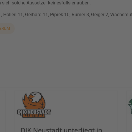
n sich solche Aussetzer keinesfalls erlauben.
1, Höllerl 11, Gerhard 11, Piprek 10, Rümer 8, Geiger 2, Wachsmu
2RLM
ge Atem
DJK Neustadt unterliegt in