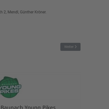
th 2, Mendl, Günther Kröner.
Nächster Beitrag: Baunacher 
Weiter
Baunach Young Pikes