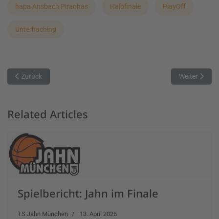
hapa Ansbach Piranhas
Halbfinale
PlayOff
Unterhaching
Vorheriger Beitrag: Rieser verlieren auch in Leipzig knapp
Nächster Beit
Zurück
Weiter
Related Articles
Spielbericht: Jahn im Finale
TS Jahn München
13. April 2026