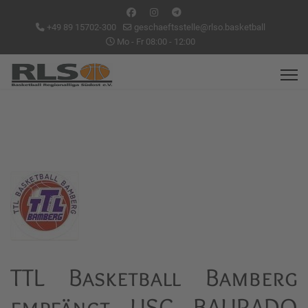
+49 89 15702-300
geschaeftsstelle@rlso.basketball
Mo - Fr 08:00 - 12:00
TTL Basketball Bamberg
empfängt USC BAURADO