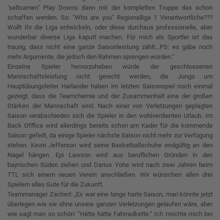
"seltsamen" Play Downs dann mit der kompletten Truppe das schon
schaffen werden. So: "Who are you" Regionalliga 1 Verantwortliche???
Wollt Ihr die Liga entwickeln, oder diese durchaus professionelle, aber
wunderbar diverse Liga kaputt machen. Für mich als Sportler ist das
traurig, dass nicht eine ganze Saisonleistung zählt...PS: es gäbe noch
mehr Argumente, die jedoch den Rahmen sprengen würden.“
Einzelne Spieler hervorzuheben würde der geschlossenen
Mannschaftsleistung nicht gerecht werden, die Jungs um
Hauptübungsleiter Harlander haben im letzten Saisonspiel noch einmal
gezeigt, dass die Teamchemie und der Zusammenhalt eine der großen
Stärken der Mannschaft sind. Nach einer von Verletzungen geplagten
Saison verabschieden sich die Spieler in den wohlverdienten Urlaub. Im
Back Offfice wird allerdings bereits schon am Kader für die kommende
Saison gefeilt, da einige Spieler nächste Saison nicht mehr zur Verfügung
stehen. Kevin Jefferson wird seine Basketballschuhe endgültig an den
Nagel hängen. Epi Lawson wird aus beruflichen Gründen in den
bayrischen Süden ziehen und Darius Yohe wird nach zwei Jahren beim
TTL sich einem neuen Verein anschließen. Wir wünschen allen drei
Spielern alles Gute für die Zukunft.
Teammanager Zachert: „Es war eine lange harte Saison, man könnte jetzt
überlegen wie sie ohne unsere ganzen Verletzungen gelaufen wäre, aber
wie sagt man so schön: “Hätte hätte Fahrradkette.“ Ich möchte mich bei