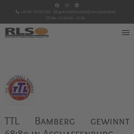
+49 89 15702-300
geschaeftsstelle@rlso.basketball
Mo - Fr 08:00 - 12:00
TTL Bamberg gewinnt
68:80 in Aschaffenburg