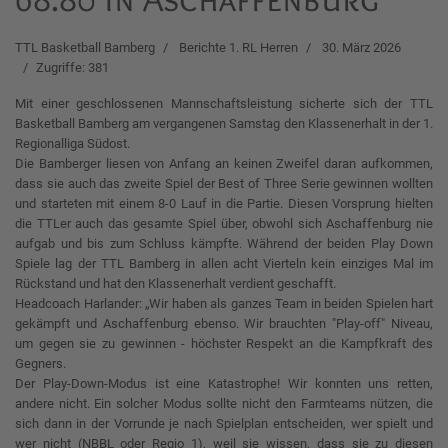
TTL Basketball Bamberg
Berichte 1. RL Herren
30. März 2026
Zugriffe: 381
Mit einer geschlossenen Mannschaftsleistung sicherte sich der TTL
Basketball Bamberg am vergangenen Samstag den Klassenerhalt in der 1.
Regionalliga Südost.
Die Bamberger liesen von Anfang an keinen Zweifel daran aufkommen,
dass sie auch das zweite Spiel der Best of Three Serie gewinnen wollten
und starteten mit einem 8-0 Lauf in die Partie. Diesen Vorsprung hielten
die TTLer auch das gesamte Spiel über, obwohl sich Aschaffenburg nie
aufgab und bis zum Schluss kämpfte. Während der beiden Play Down
Spiele lag der TTL Bamberg in allen acht Vierteln kein einziges Mal im
Rückstand und hat den Klassenerhalt verdient geschafft.
Headcoach Harlander: „Wir haben als ganzes Team in beiden Spielen hart
gekämpft und Aschaffenburg ebenso. Wir brauchten "Play-off" Niveau,
um gegen sie zu gewinnen - höchster Respekt an die Kampfkraft des
Gegners.
Der Play-Down-Modus ist eine Katastrophe! Wir konnten uns retten,
andere nicht. Ein solcher Modus sollte nicht den Farmteams nützen, die
sich dann in der Vorrunde je nach Spielplan entscheiden, wer spielt und
wer nicht (NBBL oder Regio 1), weil sie wissen, dass sie zu diesen