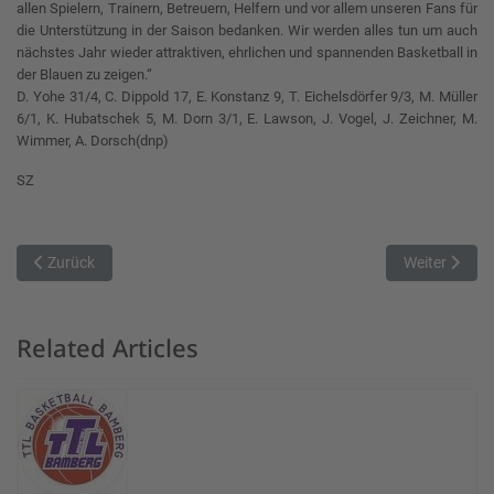
allen Spielern, Trainern, Betreuern, Helfern und vor allem unseren Fans für
die Unterstützung in der Saison bedanken. Wir werden alles tun um auch
nächstes Jahr wieder attraktiven, ehrlichen und spannenden Basketball in
der Blauen zu zeigen.“
D. Yohe 31/4, C. Dippold 17, E. Konstanz 9, T. Eichelsdörfer 9/3, M. Müller
6/1, K. Hubatschek 5, M. Dorn 3/1, E. Lawson, J. Vogel, J. Zeichner, M.
Wimmer, A. Dorsch(dnp)
SZ
Vorheriger Beitrag: Angetrieben von den Fans – Güßbach mit Sensati
Nächster Beit
Zurück
Weiter
Related Articles