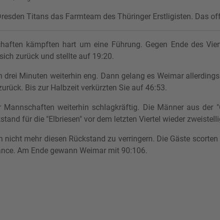
esden Titans das Farmteam des Thüringer Erstligisten. Das off
chaften kämpften hart um eine Führung. Gegen Ende des Viert
ich zurück und stellte auf 19:20.
en drei Minuten weiterhin eng. Dann gelang es Weimar allerdings
urück. Bis zur Halbzeit verkürzten Sie auf 46:53.
 Mannschaften weiterhin schlagkräftig. Die Männer aus der "C
and für die "Elbriesen" vor dem letzten Viertel wieder zweistelli
 nicht mehr diesen Rückstand zu verringern. Die Gäste scorten m
hance. Am Ende gewann Weimar mit 90:106.