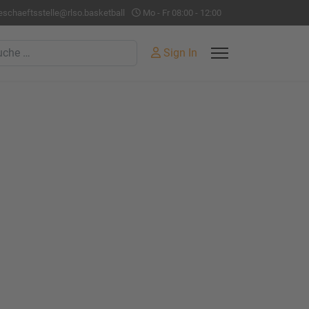
eschaeftsstelle@rlso.basketball
Mo - Fr 08:00 - 12:00
hen
Sign In