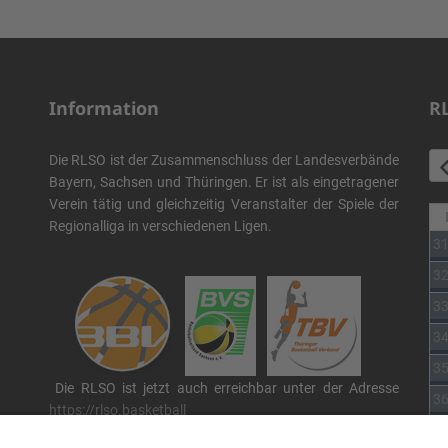
Information
R
Die RLSO ist der Zusammenschluss der Landesverbände
Bayern, Sachsen und Thüringen. Er ist als eingetragener
Verein tätig und gleichzeitig Veranstalter der Spiele der
Regionalliga in verschiedenen Ligen.
3
3
3
3
3
Die RLSO ist jetzt auch erreichbar unter der Adresse
3
https://rlso.basketball