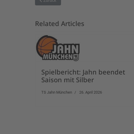
Vorheriger Beitrag: Krimi in Nördlingen
Zurück
Related Articles
Spielbericht: Jahn beendet
Saison mit Silber
TS Jahn München
26. April 2026