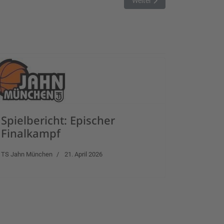
Nächster Beitrag: BAURADO Un
Weiter
Spielbericht: Epischer
Finalkampf
TS Jahn München
21. April 2026