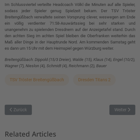
Im Schlussviertel verteilte Headcoach Völkl die Minuten auf alle Spieler,
sodass jeder Spieler genug Spielzeit bekam. Der TSV Tröster
Breitengüßbach verwaltete seinen Vorsprung clever, weswegen am Ende
ein völlig verdienter 71:58-Asuwärtssieg bei sehr starken und
unangenehm zu spielenden Dresdnern auf der Anzeigetafel stand. Durch
den achten Sieg im achten Spiel bleiben die Oberfranken weiterhin das
Maß aller Dinge in der Hauptrunde Nord. Am kommenden Samstag geht
es dann um 15 Uhr mit dem Heimspiel gegen Würzburg weiter.
Breitengüßbach: Dippold (15/3 Dreier), Walde (15), Klaus (14), Engel (10/2),
Wagner (7), Nieslon (4), Schmidt (4), Reichmann (2), Bauer
TSV Tröster Breitengüßbach
Dresden Titans 2
Vorheriger Beitrag: Titans 2 Sieglos im zweiten Spiel des Wochenen
Nächster Bei
Zurück
Weiter
Related Articles