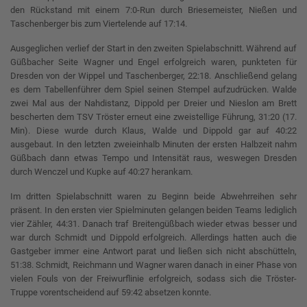
den Rückstand mit einem 7:0-Run durch Briesemeister, Nießen und
Taschenberger bis zum Viertelende auf 17:14.
Ausgeglichen verlief der Start in den zweiten Spielabschnitt. Während auf
Güßbacher Seite Wagner und Engel erfolgreich waren, punkteten für
Dresden von der Wippel und Taschenberger, 22:18. Anschließend gelang
es dem Tabellenführer dem Spiel seinen Stempel aufzudrücken. Walde
zwei Mal aus der Nahdistanz, Dippold per Dreier und Nieslon am Brett
bescherten dem TSV Tröster erneut eine zweistellige Führung, 31:20 (17.
Min). Diese wurde durch Klaus, Walde und Dippold gar auf 40:22
ausgebaut. In den letzten zweieinhalb Minuten der ersten Halbzeit nahm
Güßbach dann etwas Tempo und Intensität raus, weswegen Dresden
durch Wenczel und Kupke auf 40:27 herankam.
Im dritten Spielabschnitt waren zu Beginn beide Abwehrreihen sehr
präsent. In den ersten vier Spielminuten gelangen beiden Teams lediglich
vier Zähler, 44:31. Danach traf Breitengüßbach wieder etwas besser und
war durch Schmidt und Dippold erfolgreich. Allerdings hatten auch die
Gastgeber immer eine Antwort parat und ließen sich nicht abschütteln,
51:38. Schmidt, Reichmann und Wagner waren danach in einer Phase von
vielen Fouls von der Freiwurflinie erfolgreich, sodass sich die Tröster-
Truppe vorentscheidend auf 59:42 absetzen konnte.