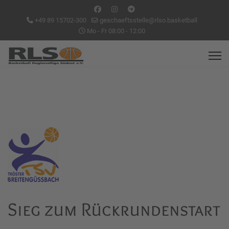
+49 89 15702-300
geschaeftsstelle@rlso.basketball
Mo - Fr 08:00 - 12:00
Sieg zum Rückrundenstart