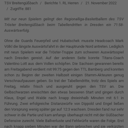
TSV Breitengüßbach
Berichte 1. RL Herren
21. November 2022
Zugriffe: 881
Mit nur neun Spielern gelingt den Regionalliga-Basketballern des TSV
Tröster Breitengüßbach beim Tabellendritten in Dresden ein 71:58-
Auswärtserfolg.
Ohne die Guards Feuerpfeil und Hubatschek musste Headcoach Mark
Völkl die längste Auswärtsfahrt in der Hauptrunde Nord antreten. Lediglich
mit neun Spielern war die Tröster-Truppe zum schweren Auswärtsspiel
nach Dresden gereist. Auf der anderen Seite konnte Titans-Coach
Valentino Lott aus dem Vollen schöpfen. Die Sachsen gewannen bereits
am Freitagabend verdient mit 99:75 gegen den TTL Bamberg und konnten
schon zu Beginn der zweiten Halbzeit einigen Stamm-Akteuren genug
Verschnaufpausen geben. So trat der Tabellendritte, trotz des Spiels am
Freitag, relativ frisch und ausgeruht gegen den TSV an. Die
Gelbschwarzen erwischten den etwas besseren Start und gingen durch
Klaus, Engel und Walde nach knapp dreieinhalb Minuten mit 6:1 in
Führung. Zwei erfolgreiche Distanzwürfe von Dippold und Engel ließen
den Vorsprung wenig später gar auf 12:3 wachsen. Dresden fand nur sehr
schwer in die Partie und kam anfangs überhaupt nicht mit der Güßbacher
Defensive zurecht. Viele Ballverluste und Fehlwürfe waren die Folge. Erst
nach knapp sieben Minuten war der Bann gebrochen und sie verkürzten