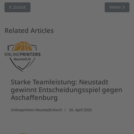
Vorheriger Beitrag: Veits siegt mit dem Rücken zur Wand
Nächster Beit
Zurück
Weiter
Related Articles
Starke Teamleistung: Neustadt
gewinnt Entscheidungsspiel gegen
Aschaffenburg
Onlineprinters Neustadt/Aisch
26. April 2026