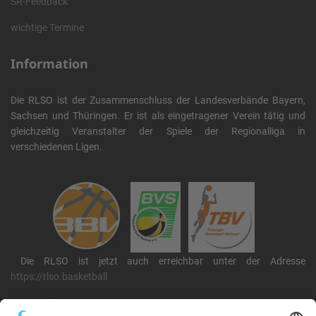
SR-Feedback
wichtige Termine
Information
Die RLSO ist der Zusammenschluss der Landesverbände Bayern,
Sachsen und Thüringen. Er ist als eingetragener Verein tätig und
gleichzeitig Veranstalter der Spiele der Regionalliga in
verschiedenen Ligen.
Die RLSO ist jetzt auch erreichbar unter der Adresse
https://rlso.basketball
Wir betreiben ...