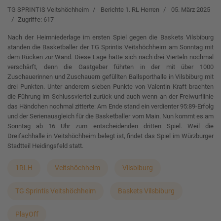
TG SPRINTIS Veitshöchheim
Berichte 1. RL Herren
05. März 2025
Zugriffe: 617
Nach der Heimniederlage im ersten Spiel gegen die Baskets Vilsbiburg
standen die Basketballer der TG Sprintis Veitshöchheim am Sonntag mit
dem Rücken zur Wand. Diese Lage hatte sich nach drei Vierteln nochmal
verschärft, denn die Gastgeber führten in der mit über 1000
Zuschauerinnen und Zuschauern gefüllten Ballsporthalle in Vilsbiburg mit
drei Punkten. Unter anderem sieben Punkte von Valentin Kraft brachten
die Führung im Schlussviertel zurück und auch wenn an der Freiwurflinie
das Händchen nochmal zitterte: Am Ende stand ein verdienter 95:89-Erfolg
und der Serienausgleich für die Basketballer vom Main. Nun kommt es am
Sonntag ab 16 Uhr zum entscheidenden dritten Spiel. Weil die
Dreifachhalle in Veitshöchheim belegt ist, findet das Spiel im Würzburger
Stadtteil Heidingsfeld statt.
1RLH
Veitshöchheim
Vilsbiburg
TG Sprintis Veitshöchheim
Baskets Vilsbiburg
PlayOff