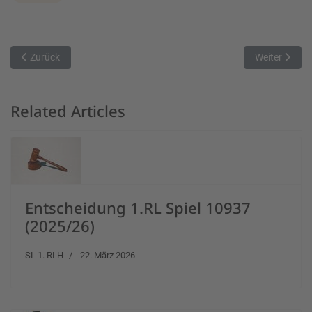
Vorheriger Beitrag: Entscheidungsspiel in Unterhaching!
Nächster Bei
Zurück
Weiter
Related Articles
Entscheidung 1.RL Spiel 10937
(2025/26)
SL 1. RLH
22. März 2026