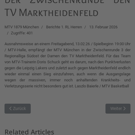
TV Marktheidenfeld
MTV 1879 München
Berichte 1. RL Herren
13. Februar 2026
Zugriffe: 401
Ausnahmsweise an einem Freitagabend, 13.02.26 / Spielbeginn 19:00 Uhr
/ MTV-Halle, empfängt der MTV München in der Zwischenrunde 3 der
Regionalliga Südost der Damen den TV Marktheidenfeld. Für das Team
von MTV-Trainerin Doris Schuck geht es darum, nach den Punktverlusten
gegen die Leipzig Lakers und zuletzt auch gegen Marktheidenfeld endlich
wieder einmal einen Sieg einzufahren, auch wenn die Ausgangslage
wegen der massiven, immer noch anhaltenden Krankheits- und
Verletzungsserie nicht besonders gut ist. Laszlo Baierle / MTV Basketball
Vorheriger Beitrag: HAPA Ansbach Piranhas vs. TSV Tröster Breiten
Nächster Bei
Zurück
Weiter
Related Articles