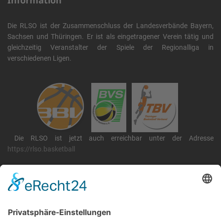
Information
Die RLSO ist der Zusammenschluss der Landesverbände Bayern,
Sachsen und Thüringen. Er ist als eingetragener Verein tätig und
gleichzeitig Veranstalter der Spiele der Regionalliga in
verschiedenen Ligen.
Die RLSO ist jetzt auch erreichbar unter der Adresse
https://rlso.basketball
Wir betreiben ...