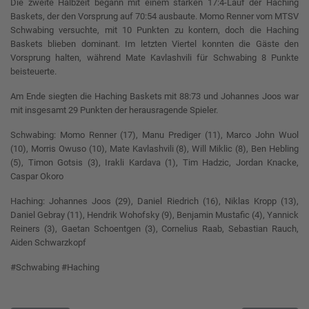
Die zweite Halbzeit begann mit einem starken 17:4-Lauf der Haching
Baskets, der den Vorsprung auf 70:54 ausbaute. Momo Renner vom MTSV
Schwabing versuchte, mit 10 Punkten zu kontern, doch die Haching
Baskets blieben dominant. Im letzten Viertel konnten die Gäste den
Vorsprung halten, während Mate Kavlashvili für Schwabing 8 Punkte
beisteuerte.
Am Ende siegten die Haching Baskets mit 88:73 und Johannes Joos war
mit insgesamt 29 Punkten der herausragende Spieler.
Schwabing: Momo Renner (17), Manu Prediger (11), Marco John Wuol
(10), Morris Owuso (10), Mate Kavlashvili (8), Will Miklic (8), Ben Hebling
(5), Timon Gotsis (3), Irakli Kardava (1), Tim Hadzic, Jordan Knacke,
Caspar Okoro
Haching: Johannes Joos (29), Daniel Riedrich (16), Niklas Kropp (13),
Daniel Gebray (11), Hendrik Wohofsky (9), Benjamin Mustafic (4), Yannick
Reiners (3), Gaetan Schoentgen (3), Cornelius Raab, Sebastian Rauch,
Aiden Schwarzkopf
#Schwabing #Haching