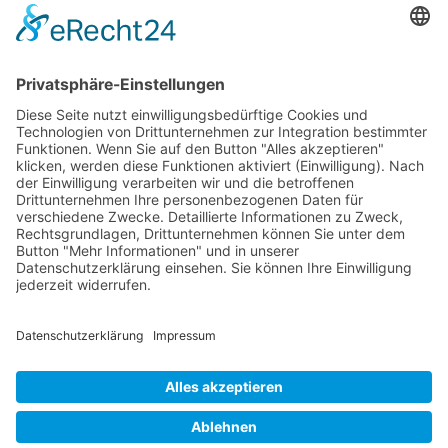
RLSO Minikalender
August 2026
Mo
Di
Mi
Do
Fr
Sa
So
31
27
28
29
30
31
1
2
32
3
4
5
6
7
8
9
33
10
11
12
13
14
15
16
34
17
18
19
20
21
22
23
×
Fehler
35
24
25
26
27
28
29
30
view=events&limit=0&format=raw&module_id=168&Itemid=
36
31
1
2
3
4
5
6
7&list%5Bstart-date%5D=2026-07-
27T00%3A00%3A00Z&list%5Bend-date%5D=2026-09-