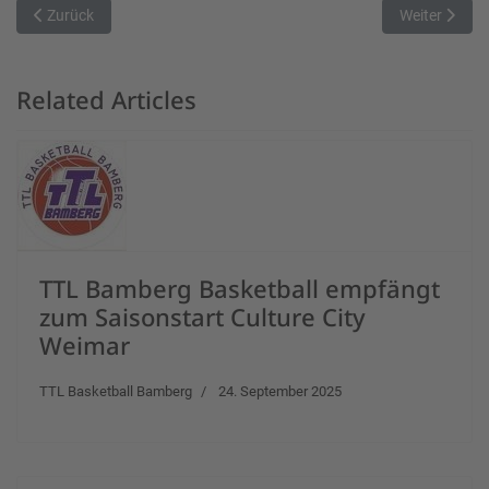
Vorheriger Beitrag: Nördlinger Basketballer treffen auf Haching
Nächster Beit
Zurück
Weiter
Related Articles
TTL Bamberg Basketball empfängt
zum Saisonstart Culture City
Weimar
TTL Basketball Bamberg
24. September 2025