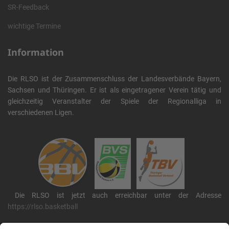
SR-Feedback
wichtige Termine
Information
Die RLSO ist der Zusammenschluss der Landesverbände Bayern,
Sachsen und Thüringen. Er ist als eingetragener Verein tätig und
gleichzeitig Veranstalter der Spiele der Regionalliga in
verschiedenen Ligen.
Die RLSO ist jetzt auch erreichbar unter der Adresse
https://rlso.basketball
Wir betreiben ...