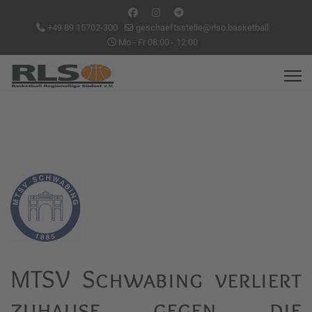
+49 89 15702-300
geschaeftsstelle@rlso.basketball
Mo - Fr 08:00 - 12:00
MTSV Schwabing verliert
zuhause gegen die