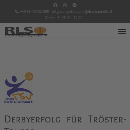
+49 89 15702-300
geschaeftsstelle@rlso.basketball
Mo - Fr 08:00 - 12:00
Derbyerfolg für Tröster-