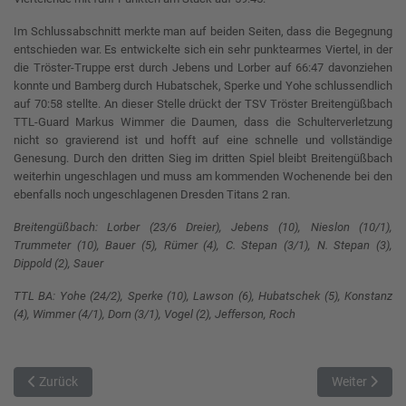
Im Schlussabschnitt merkte man auf beiden Seiten, dass die Begegnung
entschieden war. Es entwickelte sich ein sehr punktearmes Viertel, in der
die Tröster-Truppe erst durch Jebens und Lorber auf 66:47 davonziehen
konnte und Bamberg durch Hubatschek, Sperke und Yohe schlussendlich
auf 70:58 stellte. An dieser Stelle drückt der TSV Tröster Breitengüßbach
TTL-Guard Markus Wimmer die Daumen, dass die Schulterverletzung
nicht so gravierend ist und hofft auf eine schnelle und vollständige
Genesung. Durch den dritten Sieg im dritten Spiel bleibt Breitengüßbach
weiterhin ungeschlagen und muss am kommenden Wochenende bei den
ebenfalls noch ungeschlagenen Dresden Titans 2 ran.
Breitengüßbach: Lorber (23/6 Dreier), Jebens (10), Nieslon (10/1),
Trummeter (10), Bauer (5), Rümer (4), C. Stepan (3/1), N. Stepan (3),
Dippold (2), Sauer
TTL BA: Yohe (24/2), Sperke (10), Lawson (6), Hubatschek (5), Konstanz
(4), Wimmer (4/1), Dorn (3/1), Vogel (2), Jefferson, Roch
Vorheriger Beitrag: Auf der Suche nach der Form
Nächster Bei
Zurück
Weiter