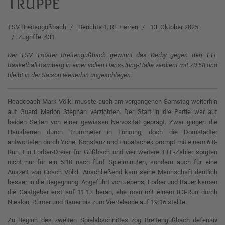
Truppe
TSV Breitengüßbach
Berichte 1. RL Herren
13. Oktober 2025
Zugriffe: 431
Der TSV Tröster Breitengüßbach gewinnt das Derby gegen den TTL
Basketball Bamberg in einer vollen Hans-Jung-Halle verdient mit 70:58 und
bleibt in der Saison weiterhin ungeschlagen.
Headcoach Mark Völkl musste auch am vergangenen Samstag weiterhin
auf Guard Marlon Stephan verzichten. Der Start in die Partie war auf
beiden Seiten von einer gewissen Nervosität geprägt. Zwar gingen die
Hausherren durch Trummeter in Führung, doch die Domstädter
antworteten durch Yohe, Konstanz und Hubatschek prompt mit einem 6:0-
Run. Ein Lorber-Dreier für Güßbach und vier weitere TTL-Zähler sorgten
nicht nur für ein 5:10 nach fünf Spielminuten, sondern auch für eine
Auszeit von Coach Völkl. Anschließend kam seine Mannschaft deutlich
besser in die Begegnung. Angeführt von Jebens, Lorber und Bauer kamen
die Gastgeber erst auf 11:13 heran, ehe man mit einem 8:3-Run durch
Nieslon, Rümer und Bauer bis zum Viertelende auf 19:16 stellte.
Zu Beginn des zweiten Spielabschnittes zog Breitengüßbach defensiv