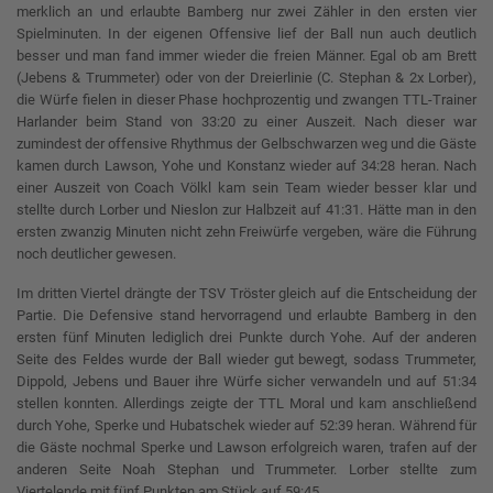
merklich an und erlaubte Bamberg nur zwei Zähler in den ersten vier
Spielminuten. In der eigenen Offensive lief der Ball nun auch deutlich
besser und man fand immer wieder die freien Männer. Egal ob am Brett
(Jebens & Trummeter) oder von der Dreierlinie (C. Stephan & 2x Lorber),
die Würfe fielen in dieser Phase hochprozentig und zwangen TTL-Trainer
Harlander beim Stand von 33:20 zu einer Auszeit. Nach dieser war
zumindest der offensive Rhythmus der Gelbschwarzen weg und die Gäste
kamen durch Lawson, Yohe und Konstanz wieder auf 34:28 heran. Nach
einer Auszeit von Coach Völkl kam sein Team wieder besser klar und
stellte durch Lorber und Nieslon zur Halbzeit auf 41:31. Hätte man in den
ersten zwanzig Minuten nicht zehn Freiwürfe vergeben, wäre die Führung
noch deutlicher gewesen.
Im dritten Viertel drängte der TSV Tröster gleich auf die Entscheidung der
Partie. Die Defensive stand hervorragend und erlaubte Bamberg in den
ersten fünf Minuten lediglich drei Punkte durch Yohe. Auf der anderen
Seite des Feldes wurde der Ball wieder gut bewegt, sodass Trummeter,
Dippold, Jebens und Bauer ihre Würfe sicher verwandeln und auf 51:34
stellen konnten. Allerdings zeigte der TTL Moral und kam anschließend
durch Yohe, Sperke und Hubatschek wieder auf 52:39 heran. Während für
die Gäste nochmal Sperke und Lawson erfolgreich waren, trafen auf der
anderen Seite Noah Stephan und Trummeter. Lorber stellte zum
Viertelende mit fünf Punkten am Stück auf 59:45.