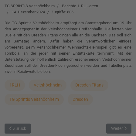
TG SPRINTIS Veitshöchheim
Berichte 1. RL Herren
14. Dezember 2024
Zugriffe: 686
Die TG Sprintis Veitshöchheim empfängt am Samstagabend um 19 Uhr
den Angstgegner in der Veitshöchheimer Dreifachhalle. Die letzten vier
Duelle mit den Dresden Titans gingen alle an die Sachsen. Das soll sich
am Samstag ändern. Dafür haben die Verantwortlichen einiges
vorbereitet. Beim Veitshöchheimer Weihnachts-Heimspiel gibt es eine
Tombola, an der jeder mit seiner Eintrittskarte teilnimmt. Mit der
Unterstützung der hoffentlich zahlreich erscheinenden Veitshöchheimer
Zuschauer soll der Dresden-Fluch gebrochen werden und Tabellenplatz
zwei in Reichweite bleiben.
1RLH
Veitshöchheim
Dresden Titans
TG Sprintis Veitshöchheim
Dresden
Vorheriger Beitrag: Aussetzer gegen Ansbach
Nächster Beit
Zurück
Weiter