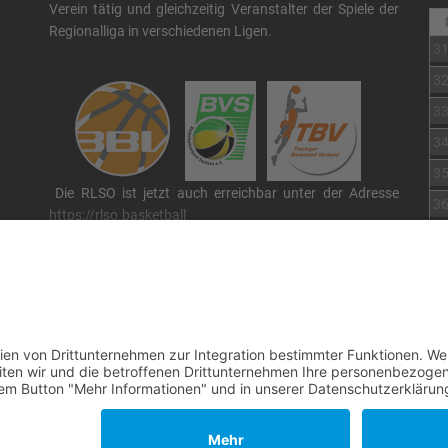
Verein tätig und gleichzeitig Veranstalter der Spiele der
Regionalliga in verschiedenen Ligen.
3
3
3
3
3
Die RLSO ist jetzt auch erreichbar unter der Adresse
3
https://rlso.basketball
Wir betreiben ...