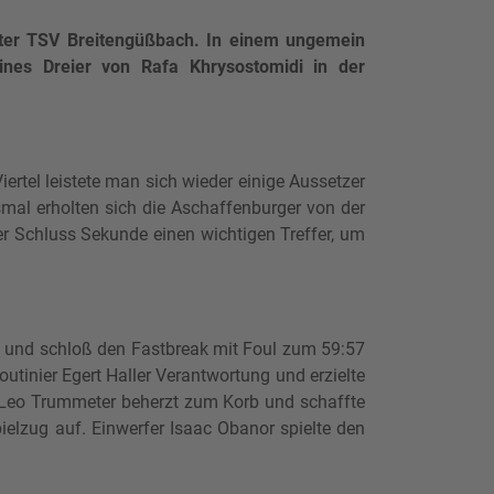
ster TSV Breitengüßbach. In einem ungemein
ines Dreier von Rafa Khrysostomidi in der
ertel leistete man sich wieder einige Aussetzer
smal erholten sich die Aschaffenburger von der
er Schluss Sekunde einen wichtigen Treffer, um
l und schloß den Fastbreak mit Foul zum 59:57
utinier Egert Haller Verantwortung und erzielte
 Leo Trummeter beherzt zum Korb und schaffte
elzug auf. Einwerfer Isaac Obanor spielte den