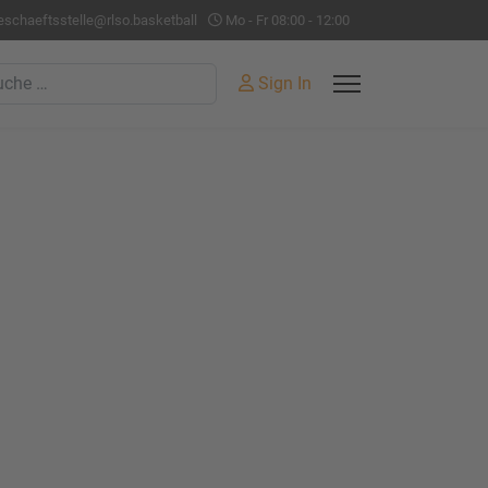
eschaeftsstelle@rlso.basketball
Mo - Fr 08:00 - 12:00
hen
Sign In