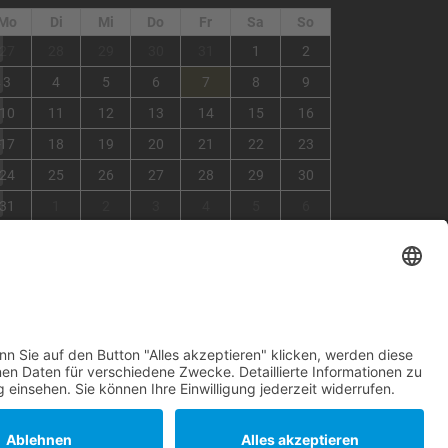
Mo
Di
Mi
Do
Fr
Sa
So
1
27
28
29
30
31
1
2
2
3
4
5
6
7
8
9
3
10
11
12
13
14
15
16
4
17
18
19
20
21
22
23
5
24
25
26
27
28
29
30
6
31
1
2
3
4
5
6
×
Fehler
view=events&limit=0&format=raw&module_id=168&Itemid=
7&list%5Bstart-date%5D=2026-07-
27T00%3A00%3A00Z&list%5Bend-date%5D=2026-09-
07T00%3A00%3A00Z