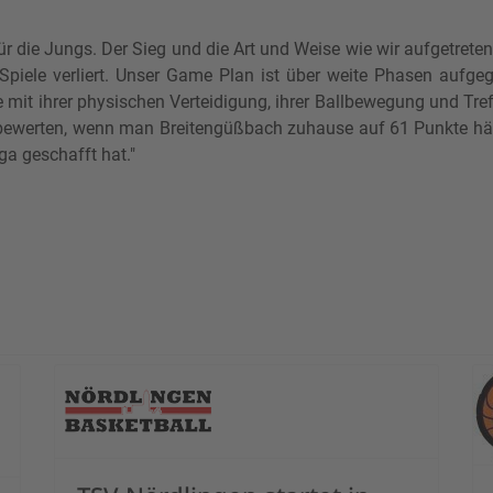
 die Jungs. Der Sieg und die Art und Weise wie wir aufgetreten s
 Spiele verliert. Unser Game Plan ist über weite Phasen aufge
 mit ihrer physischen Verteidigung, ihrer Ballbewegung und Tref
bewerten, wenn man Breitengüßbach zuhause auf 61 Punkte häl
iga geschafft hat."
in Gotha ohne Happy End