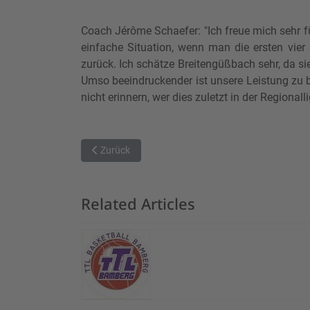
Coach Jérôme Schaefer: "Ich freue mich sehr für
einfache Situation, wenn man die ersten vier
zurück. Ich schätze Breitengüßbach sehr, da sie
Umso beeindruckender ist unsere Leistung zu 
nicht erinnern, wer dies zuletzt in der Regionall
Vorheriger Beitrag: Spannendes Basketball-Duell 
Zurück
Related Articles