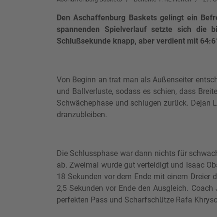
Den Aschaffenburg Baskets gelingt ein Bef
spannenden Spielverlauf setzte sich die 
Schlußsekunde knapp, aber verdient mit 64:6
Von Beginn an trat man als Außenseiter entschl
und Ballverluste, sodass es schien, dass Brei
Schwächephase und schlugen zurück. Dejan Luka
dranzubleiben.
Die Schlussphase war dann nichts für schwach
ab. Zweimal wurde gut verteidigt und Isaac Oba
18 Sekunden vor dem Ende mit einem Dreier d
2,5 Sekunden vor Ende den Ausgleich. Coach J
perfekten Pass und Scharfschütze Rafa Khryso