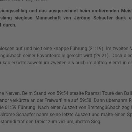
reiungsschlag und das ausgerechnet beim amtierenden Mei
bislang sieglose Mannschaft von Jérôme Schaefer dank e
1 durch.
ossen auf und hielt eine knappe Führung (21:19). Im zweiten Vi
tengüßbach seiner Favoritenrolle gerecht wird (29:21). Doch die
c erzielte sowohl im zweiten als auch im dritten Viertel in d
e Nerven. Beim Stand von 59:54 stealte Raamzi Touré den Bal
nor verkürzte an der Freiwurflinie auf 59:58. Dann übernahm Ro
ie 61:59 Führung. Nach einer Auszeit von Breitengüßbach zog
érôme Schaefer nahm seine letzte Auszeit und malte einen Spi
stomidi traf den Dreier zum viel umjubelten Sieg.