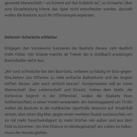
gesamte Mannschaft – es kommt auf das Kollektiv an“, so Schaefer. Über
eine Einzelleistung könne das Spiel nicht entschieden werden, deshalb
wollen die Baskets auch ihr Offensivspiel anpassen.
Defensiv-Schwäche erklärbar
Entgegen den Vorsaisons kassieren die Baskets dieses Jahr deutlich
mehr Körbe. Vier Gründe machte de Trainer der in Goldbach ansässigen
Basketballer dafür aus:
„Wir sind schwächer bei den Box-Outs, verlieren zu häufig im Eins-gegen-
Eins,liefern uns Offensiv zu viele einfache Ballverluste und die Gegner
treffen dieses Jahr auch einfach besser.“ Kompensieren soll es seine
Mannschaft über Leidenschaft und Einsatz. Getreu dem Motto ‚die
Defensive beginnt in der Offensive‘, wollen die Baskets ihren
Größennachteil, in einen Vorteil verwandeln. Am Samstagabend um 19 Uhr
wollen die Baskets in der Goldbacher Sporthalle bewusst auf Small-Ball
setzen, also einen Big-Man gegen einen weiteren Guard austauschen, um
so mit mehr Geschwindigkeit zu mehr Würfen von außen und aus dem
Feld zu kommen. Um ihre Chance im Abstiegskampf am Leben zu halten,
muss der Ansatz greifen.