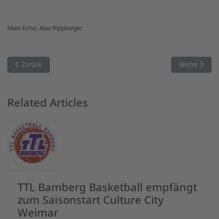
Main Echo, Alex Rippberger
Vorheriger Beitrag: Vorbericht: Playoff-Halbfinale in München
Nächster Beit
Zurück
Weiter
Related Articles
TTL Bamberg Basketball empfängt
zum Saisonstart Culture City
Weimar