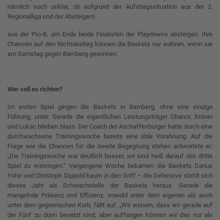
nämlich noch unklar, ob aufgrund der Aufstiegssituation aus der 2.
Regionalliga und der Absteigern
aus der Pro-B, am Ende beide Finalisten der Playdowns absteigen. Ihre
Chancen auf den Nichtabstieg können die Baskets nur wahren, wenn sie
am Samstag gegen Bamberg gewinnen.
Wer soll es richten?
Im ersten Spiel gingen die Baskets in Bamberg, ohne eine einzige
Führung, unter. Gerade die eigentlichen Leistungsträger Obanor, Kröner
und Lukac blieben blass. Der Coach der Aschaffenburger hatte durch eine
durchwachsene Trainingswoche bereits eine üble Vorahnung. Auf die
Frage wie die Chancen für die zweite Begegnung stehen antwortete er:
„Die Trainingswoche war deutlich besser, wir sind heiß darauf das dritte
Spiel zu erzwingen.“ Vergangene Woche bekamen die Baskets Darius
Yohe und Christoph Dippold kaum in den Griff – die Defensive stehlt sich
dieses Jahr als Schwachstelle der Baskets heraus. Gerade die
mangelnde Präsenz und Effizienz, sowohl unter dem eigenen als auch
unter dem gegnerischen Korb, fällt auf. „Wir wissen, dass wir gerade auf
der Fünf zu dünn besetzt sind, aber auffangen können wir das nur als