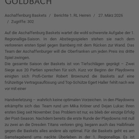
Goldbach
Aschaffenburg Baskets
Berichte 1. RL Herren
27. März 2026
Zugriffe: 302
Auf die Aschaffenburg Baskets wartet die wohl schwerste Aufgabe der 1.
Regionalliga-Saison. In den Abstiegsspielen stehen sie nach dem
verlorenen ersten Spiel gegen Bamberg mit dem Rücken zur Wand. Das
Team der Aschaffenburger will die Oberfranken um jeden Preis ins dritte
Spiel zwingen.
Die gesamte Saison der Baskets ist von Tiefschlägen geprägt – Zwei
Siege aus 20 Partien sprechen für sich. Kurz vor Beginn der Playdowns
einigten sich Profi-Center Robert Brownund die Baskets auf eine
frühzeitige Vertragsauflösung und Top-Schütze Egert Haller fehlt nach wie
vor mit einer
Handverletzung – wahrlich keine optimalen Vorzeichen. In den Playdowns
erkämpfte sich das Team rund um Mika Kröner und Dejan Lukac ihren
ersten Sieg seit November. Das Problem ist nur, es blieb der einzige Erfolg
der Post-Season. Nachdem bereits die erste Runde der Playdowns mit null
zu zwei an die Dresden Titans verloren ging, begann auch das Halbfinale
gegen die Baskets alles andere als optimal. Für die Baskets geht es am
Samstagabend ums nackte Überleben in der 1. Regionalliga. Es ist