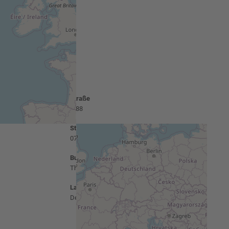
Straße
B 88
Stadt
07422 Bad Blankenburg
Bundesland
Thüringen
Land
Deutschland