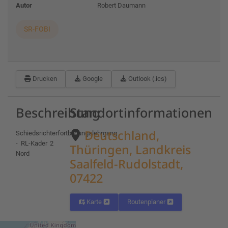
Autor
Robert Daumann
SR-FOBI
Drucken
Google
Outlook (.ics)
Beschreibung
Standortinformationen
Deutschland,
Schiedsrichterfortbildungslehrgang
- RL-Kader 2
Thüringen, Landkreis
Nord
Saalfeld-Rudolstadt,
07422
Karte
Routenplaner