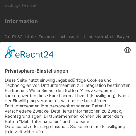
wichtige Termine
Information
Die RLSO ist der Zusammenschluss der Landesverbände Bayern,
Sachsen und Thüringen. Er ist als eingetragener Verein tätig und
gleichzeitig Veranstalter der Spiele der Regionalliga in
verschiedenen Ligen.
Die RLSO ist jetzt auch erreichbar unter der Adresse
https://rlso.basketball
Wir betreiben ...