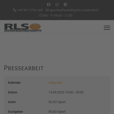
+49 89 15702-300
geschaeftsstelle@rlso.basketball
Mo - Fr 08:00 - 12:00
Pressearbeit
Kalender
Allgemein
Datum
14.09.2023
19:00
-
20:00
Autor
RLSO-Sport
Gastgeber
RLSO-Sport