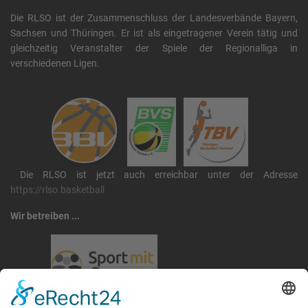
Die RLSO ist der Zusammenschluss der Landesverbände Bayern,
Sachsen und Thüringen. Er ist als eingetragener Verein tätig und
gleichzeitig Veranstalter der Spiele der Regionalliga in
verschiedenen Ligen.
Die RLSO ist jetzt auch erreichbar unter der Adresse
https://rlso.basketball
Wir betreiben ...