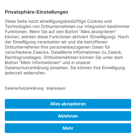
RLSO Minikalender
August 2026
Mo
Di
Mi
Do
Fr
Sa
So
31
27
28
29
30
31
1
2
32
3
4
5
6
7
8
9
33
10
11
12
13
14
15
16
34
17
18
19
20
21
22
23
35
24
25
26
27
28
29
30
36
31
1
2
3
4
5
6
© 2026 Basketball Regionalliga Südost e.V. Designed By
JoomShaper