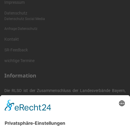
Impressum
Datenschutz
Datenschutz Social Media
Anfrage Datenschutz
Kontakt
SR-Feedback
wichtige Termine
Information
Die RLSO ist der Zusammenschluss der Landesverbände Bayern,
Sachsen und Thüringen. Er ist als eingetragener Verein tätig und
gleichzeitig Veranstalter der Spiele der Regionalliga in
verschiedenen Ligen.