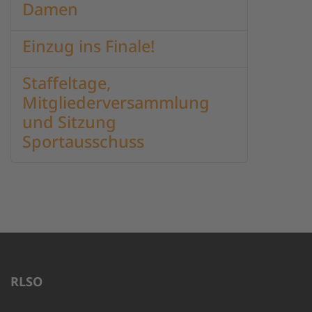
Damen
Einzug ins Finale!
Staffeltage,
Mitgliederversammlung
und Sitzung
Sportausschuss
RLSO