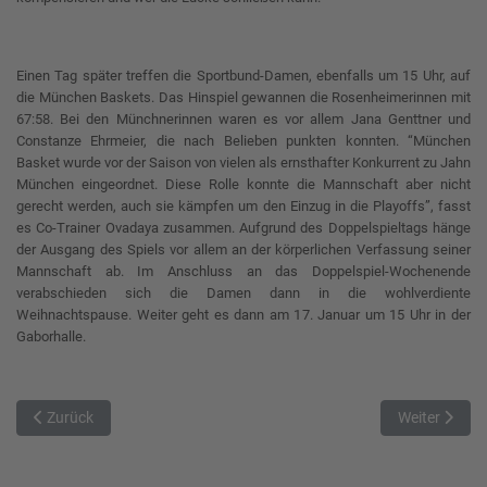
Einen Tag später treffen die Sportbund-Damen, ebenfalls um 15 Uhr, auf
die München Baskets. Das Hinspiel gewannen die Rosenheimerinnen mit
67:58. Bei den Münchnerinnen waren es vor allem Jana Genttner und
Constanze Ehrmeier, die nach Belieben punkten konnten. “München
Basket wurde vor der Saison von vielen als ernsthafter Konkurrent zu Jahn
München eingeordnet. Diese Rolle konnte die Mannschaft aber nicht
gerecht werden, auch sie kämpfen um den Einzug in die Playoffs”, fasst
es Co-Trainer Ovadaya zusammen. Aufgrund des Doppelspieltags hänge
der Ausgang des Spiels vor allem an der körperlichen Verfassung seiner
Mannschaft ab. Im Anschluss an das Doppelspiel-Wochenende
verabschieden sich die Damen dann in die wohlverdiente
Weihnachtspause. Weiter geht es dann am 17. Januar um 15 Uhr in der
Gaborhalle.
Vorheriger Beitrag: Letztes Heimspiel des Jahres in der Dachauerst
Nächster Bei
Zurück
Weiter