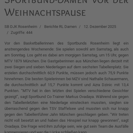
Weihnachtspause
SB DJK Rosenheim
Berichte RL Damen
12. Dezember 2025
Zugriffe: 444
Vor den Basketballerinnen des Sportbunds Rosenheim liegt ein
anstrengendes Wochenende: Sie spielen sowohl am Samstag, als auch
am Sonntag. Los geht es dabei am morgigen Samstag, um 15 Uhr, gegen
MTV 1879 München. Die Gastgeberinnen aus München liegen derzeit mit
zwei Siegen und sieben Niederlagen auf dem sechsten Tabellenplatz. Sie
erzielen durchschnittlich 60,9 Punkte, müssen jedoch auch 75,9 Punkte
hinnehmen. Die besten Spielerinnen bei MZV sind Nathalie Schauermann,
die durchschnittlich auf 15,7 Punkte kommt und Azra Dzinic mit 13,4
Punkten. “MTV hat in den letzten drei Spielen verschiedene Gesichter
gezeigt”, sagt Sportbund Co-Trainer Markus Ovadaya. Während sie gegen
den Tabellenletzten eine Niederlage einstecken mussten, siegten sie
überraschend gegen den TSV Staffelsee und mussten sich nur knapp
gegen den Tabellenführer Jahn München geschlagen geben. “Wir treten
nicht voll besetzt an und haben das Hinspiel nur knapp gewonnen”, sagt
Ovadaya. Die Frage wird ihm zufolge sein, wie gut sein Team die Ausfälle
kompensieren und wer die Lücke schließen kann.