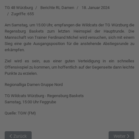
TG 48 Würzburg
Berichte RL Damen
18. Januar 2024
Zugriffe: 655
Am Samstag, um 15:00 Uhr, empfangen die Wildcats der TG Würzburg die
Regensburg Baskets zum letzten Heimspiel der Hauptrunde. Die
Mannschaft von Trainer Ferdinand Michel wird versuchen, sich mit einem
Sieg eine gute Ausgangsposition für die anstehende Abstiegsrunde zu
erkämpfen.
Ziel wird es sein, aus einer guten Verteidigung in ein schnelles
Offensivspiel zu kommen, um hoffentlich auf der Gegenseite dann leichte
Punkte zu erzielen.
Regionalliga Damen Gruppe Nord
TG Wildcats Würzburg - Regensburg Baskets
Samstag, 15:00 Uhr Feggrube
Quelle: TGW (FM)
Vorheriger Beitrag: Letztes Hauptrunden-Spiel für die Ostlerinnen
Nächster Bei
Zurück
Weiter