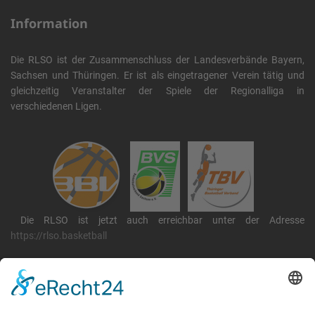
Information
Die RLSO ist der Zusammenschluss der Landesverbände Bayern,
Sachsen und Thüringen. Er ist als eingetragener Verein tätig und
gleichzeitig Veranstalter der Spiele der Regionalliga in
verschiedenen Ligen.
Die RLSO ist jetzt auch erreichbar unter der Adresse
https://rlso.basketball
Wir betreiben ...