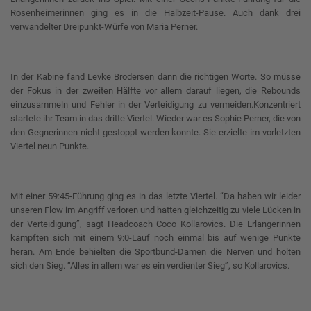
Rosenheimerinnen ging es in die Halbzeit-Pause. Auch dank drei
verwandelter Dreipunkt-Würfe von Maria Perner.
In der Kabine fand Levke Brodersen dann die richtigen Worte. So müsse
der Fokus in der zweiten Hälfte vor allem darauf liegen, die Rebounds
einzusammeln und Fehler in der Verteidigung zu vermeiden.Konzentriert
startete ihr Team in das dritte Viertel. Wieder war es Sophie Perner, die von
den Gegnerinnen nicht gestoppt werden konnte. Sie erzielte im vorletzten
Viertel neun Punkte.
Mit einer 59:45-Führung ging es in das letzte Viertel. “Da haben wir leider
unseren Flow im Angriff verloren und hatten gleichzeitig zu viele Lücken in
der Verteidigung”, sagt Headcoach Coco Kollarovics. Die Erlangerinnen
kämpften sich mit einem 9:0-Lauf noch einmal bis auf wenige Punkte
heran. Am Ende behielten die Sportbund-Damen die Nerven und holten
sich den Sieg. “Alles in allem war es ein verdienter Sieg”, so Kollarovics.