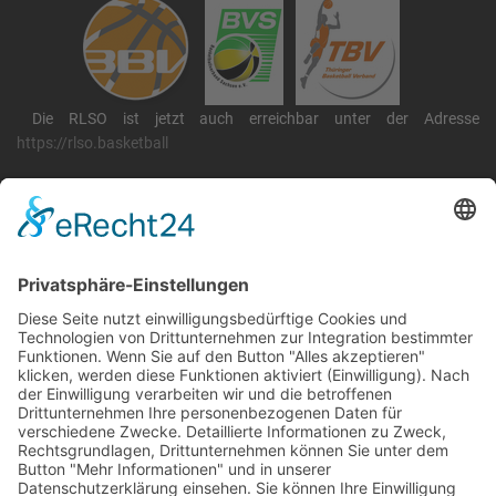
Die RLSO ist jetzt auch erreichbar unter der Adresse
https://rlso.basketball
Wir betreiben ...
RLSO Minikalender
August 2026
Mo
Di
Mi
Do
Fr
Sa
So
31
27
28
29
30
31
1
2