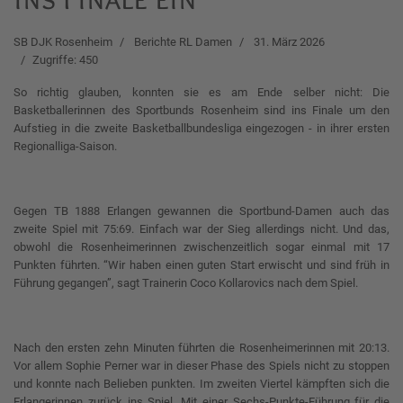
SB DJK Rosenheim
Berichte RL Damen
31. März 2026
Zugriffe: 450
So richtig glauben, konnten sie es am Ende selber nicht: Die
Basketballerinnen des Sportbunds Rosenheim sind ins Finale um den
Aufstieg in die zweite Basketballbundesliga eingezogen - in ihrer ersten
Regionalliga-Saison.
Gegen TB 1888 Erlangen gewannen die Sportbund-Damen auch das
zweite Spiel mit 75:69. Einfach war der Sieg allerdings nicht. Und das,
obwohl die Rosenheimerinnen zwischenzeitlich sogar einmal mit 17
Punkten führten. “Wir haben einen guten Start erwischt und sind früh in
Führung gegangen”, sagt Trainerin Coco Kollarovics nach dem Spiel.
Nach den ersten zehn Minuten führten die Rosenheimerinnen mit 20:13.
Vor allem Sophie Perner war in dieser Phase des Spiels nicht zu stoppen
und konnte nach Belieben punkten. Im zweiten Viertel kämpften sich die
Erlangerinnen zurück ins Spiel. Mit einer Sechs-Punkte-Führung für die