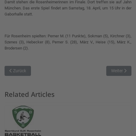
Damit stehen die Rosenheimerinnen im Finale. Dort treffen sie auf Jahn
München. Das erste Spiel findet am Samstag, 18. April, um 15 Uhr in der
Gaborhalle statt.
Für Rosenheim spielten: Perner M. (11 Punkte), Sokman (5), Kirchner (3),
Szenes (3), Hebecker (8), Perner S. (28), März V., Heise (15), März K.,
Brodersen (2).
Vorheriger Beitrag: TB 1888 Erlangen Damen vs. SB DJK Rosenheim
Nächster Bei
Zurück
Weiter
Related Articles