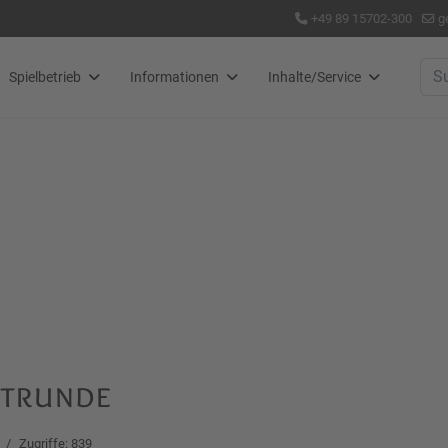
+49 89 15702-300
g
Suc
Spielbetrieb
Informationen
Inhalte/Service
ptrunde
Zugriffe: 839