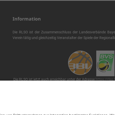
Information
Die RLSO ist der Zusammenschluss der Landesverbände Bayern
Verein tätig und gleichzeitig Veranstalter der Spiele der Regional
Die RLSO ist jetzt auch erreichbar unter der Adresse
https://rlso
Wir betreiben ...