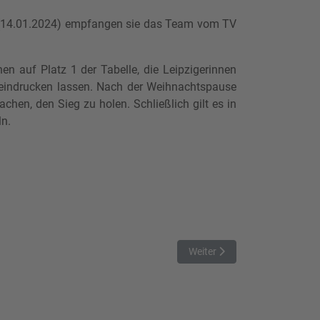
g (14.01.2024) empfangen sie das Team vom TV
en auf Platz 1 der Tabelle, die Leipzigerinnen
beeindrucken lassen. Nach der Weihnachtspause
hen, den Sieg zu holen. Schließlich gilt es in
ln.
Nächster Beitrag: Endspurt i
Weiter