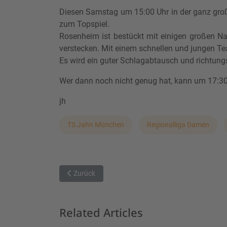
Diesen Samstag um 15:00 Uhr in der ganz gro
zum Topspiel.
Rosenheim ist bestückt mit einigen großen Na
verstecken. Mit einem schnellen und jungen 
Es wird ein guter Schlagabtausch und richtung
Wer dann noch nicht genug hat, kann um 17:3
jh
TS Jahn München
Regionalliga Damen
Vorheriger Beitrag: MTV München empfängt TVA in
Zurück
Related Articles