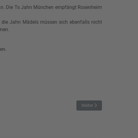
n an. Die Ts Jahn München empfängt Rosenheim
r die Jahn Mädels müssen sich ebenfalls nicht
amen.
en.
Nächster Beitrag: Derby im 
Weiter