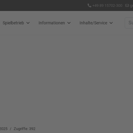
+49 89 15702-300
g
Suc
Spielbetrieb
Informationen
Inhalte/Service
 2025
Zugriffe: 392