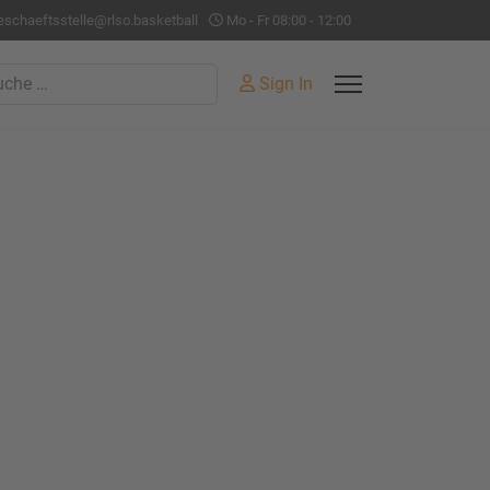
eschaeftsstelle@rlso.basketball
Mo - Fr 08:00 - 12:00
hen
Sign In