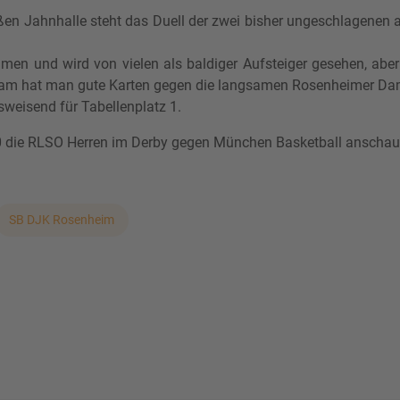
ßen Jahnhalle steht das Duell der zwei bisher ungeschlagene
men und wird von vielen als baldiger Aufsteiger gesehen, abe
Team hat man gute Karten gegen die langsamen Rosenheimer D
sweisend für Tabellenplatz 1.
0 die RLSO Herren im Derby gegen München Basketball anschau
SB DJK Rosenheim
 der MTV-Halle