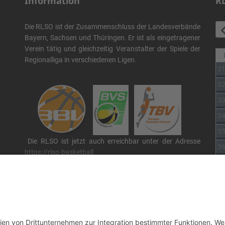
Information
R
Die RLSO ist der Zusammenschluss der Landesverbände
Bayern, Sachsen und Thüringen. Er ist als eingetragener
Verein tätig und gleichzeitig Veranstalter der Spiele der
Regionalliga in verschiedenen Ligen.
3
3
3
3
3
Die RLSO ist jetzt auch erreichbar unter der Adresse
3
https://rlso.basketball
Wir betreiben ...