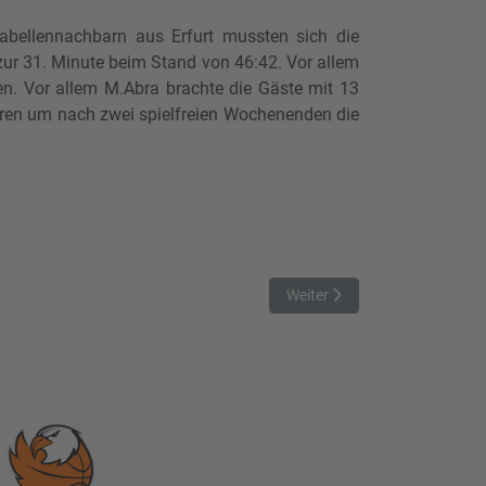
abellennachbarn aus Erfurt mussten sich die
zur 31. Minute beim Stand von 46:42. Vor allem
len. Vor allem M.Abra brachte die Gäste mit 13
ieren um nach zwei spielfreien Wochenenden die
Nächster Beitrag: SCJ3 schlä
Weiter