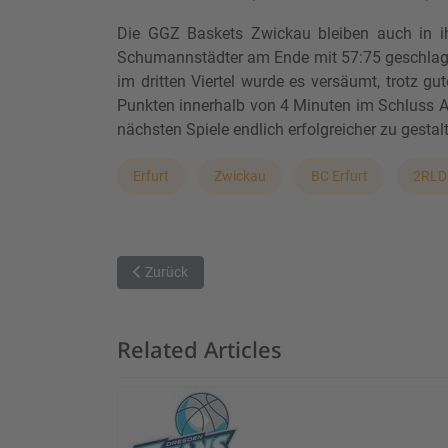
Die GGZ Baskets Zwickau bleiben auch in ih
Schumannstädter am Ende mit 57:75 geschlagen 
im dritten Viertel wurde es versäumt, trotz g
Punkten innerhalb von 4 Minuten im Schluss Ab
nächsten Spiele endlich erfolgreicher zu gesta
Erfurt
Zwickau
BC Erfurt
2RLD
Vorheriger Beitrag: Hochspannung in doppelter Ov
Zurück
Related Articles