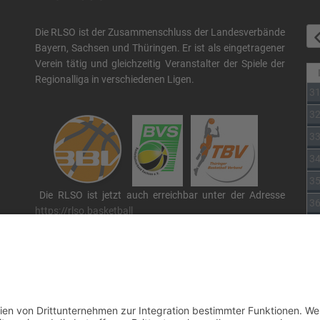
Die RLSO ist der Zusammenschluss der Landesverbände
Bayern, Sachsen und Thüringen. Er ist als eingetragener
Verein tätig und gleichzeitig Veranstalter der Spiele der
Regionalliga in verschiedenen Ligen.
3
3
3
3
3
Die RLSO ist jetzt auch erreichbar unter der Adresse
3
https://rlso.basketball
Wir betreiben ...