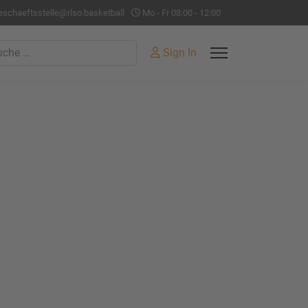
eschaeftsstelle@rlso.basketball
Mo - Fr 08:00 - 12:00
hen
Sign In