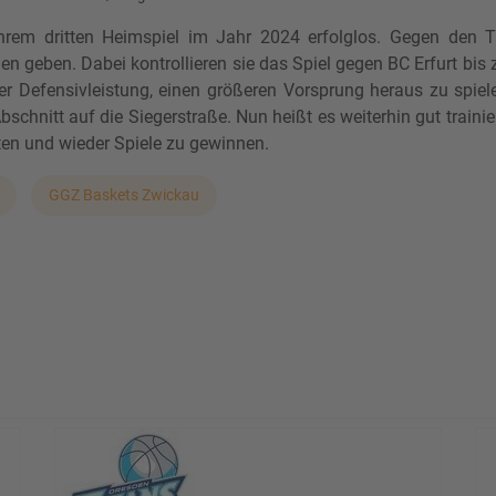
rem dritten Heimspiel im Jahr 2024 erfolglos. Gegen den T
geben. Dabei kontrollieren sie das Spiel gegen BC Erfurt bis 
uter Defensivleistung, einen größeren Vorsprung heraus zu spie
schnitt auf die Siegerstraße. Nun heißt es weiterhin gut train
lten und wieder Spiele zu gewinnen.
GGZ Baskets Zwickau
ertime