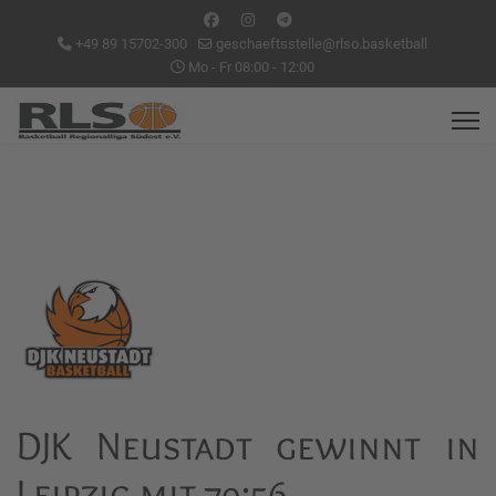
+49 89 15702-300
geschaeftsstelle@rlso.basketball
Mo - Fr 08:00 - 12:00
DJK Neustadt gewinnt in
Leipzig mit 79:56