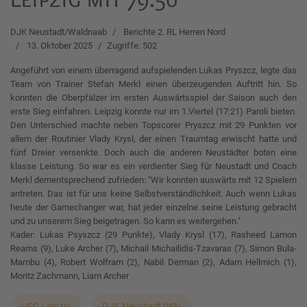
DJK Neustadt/Waldnaab
Berichte 2. RL Herren Nord
13. Oktober 2025
Zugriffe: 502
Angeführt von einem überragend aufspielenden Lukas Pryszcz, legte das
Team von Trainer Stefan Merkl einen überzeugenden Auftritt hin. So
konnten die Oberpfälzer im ersten Auswärtsspiel der Saison auch den
erste Sieg einfahren. Leipzig konnte nur im 1.Viertel (17:21) Paroli bieten.
Den Unterschied machte neben Topscorer Pryszcz mit 29 Punkten vor
allem der Routinier Vlady Krysl, der einen Traumtag erwischt hatte und
fünf Dreier versenkte. Doch auch die anderen Neustädter boten eine
klasse Leistung. So war es ein verdienter Sieg für Neustadt und Coach
Merkl dementsprechend zufrieden: "Wir konnten auswärts mit 12 Spielern
antreten. Das ist für uns keine Selbstverständlichkeit. Auch wenn Lukas
heute der Gamechanger war, hat jeder einzelne seine Leistung gebracht
und zu unserem Sieg beigetragen. So kann es weitergehen."
Kader: Lukas Psyszcz (29 Punkte), Vlady Krysl (17), Rasheed Lamon
Reams (9), Luke Archer (7), Michail Michailidis-Tzavaras (7), Simon Bula-
Mambu (4), Robert Wolfram (2), Nabil Derman (2), Adam Hellmich (1),
Moritz Zachmann, Liam Archer
USC Leipzig
DJK Neustadt/WN