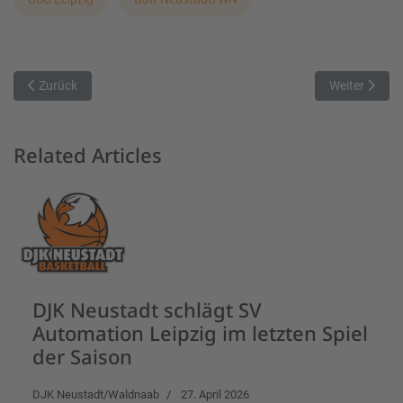
Vorheriger Beitrag: Derbytime im Basketballcenter Hauptsmoor
Nächster Beit
Zurück
Weiter
Related Articles
DJK Neustadt schlägt SV
Automation Leipzig im letzten Spiel
der Saison
DJK Neustadt/Waldnaab
27. April 2026