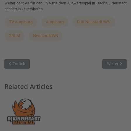
Weiter geht es für den TVA mit dem Auswärtsspiel in Dachau, Neustadt
gastiert in Leitershofen.
TV Augsburg
Augsburg
DJK Neustadt/WN
2RLM
Neustadt/WN
Vorheriger Beitrag: Kangaroos unterliegen auch in Nürnberg
Nächster Beit
Zurück
Weiter
Related Articles