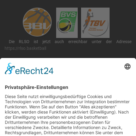
Die RLSO ist jetzt auch erreichbar unter der Adresse
https://rlso.basketball
Wir betreiben ...
RLSO Minikalender
August 2026
Mo
Di
Mi
Do
Fr
Sa
So