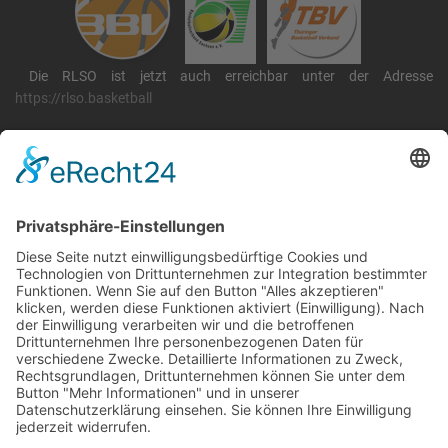
Die RLSO ist jetzt auch erreichbar unter der Adresse
https://rlso.basketball
Wir betreiben ...
RLSO Minikalender
August 2026
Mo
Di
Mi
Do
Fr
Sa
So
31
27
28
29
30
31
1
2
32
3
4
5
6
7
8
9