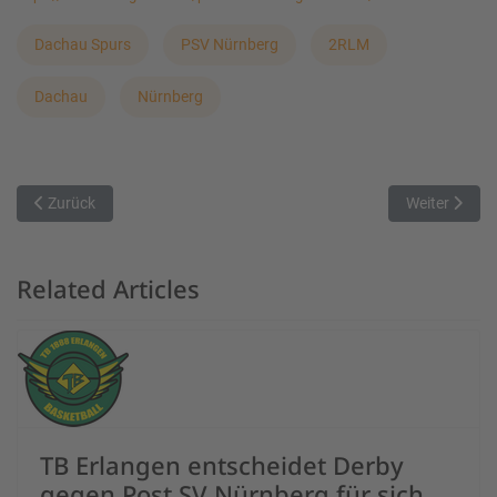
Dachau Spurs
PSV Nürnberg
2RLM
Dachau
Nürnberg
Vorheriger Beitrag: Schweres Auftaktspiel für die MTV Baskets
Nächster Bei
Zurück
Weiter
Related Articles
TB Erlangen entscheidet Derby
gegen Post SV Nürnberg für sich