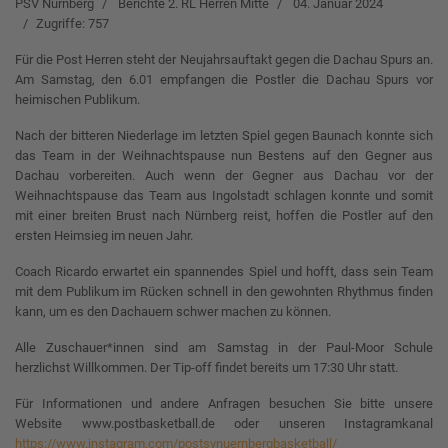
PSV Nürnberg
Berichte 2. RL Herren Mitte
04. Januar 2024
Zugriffe: 757
Für die Post Herren steht der Neujahrsauftakt gegen die Dachau Spurs an.
Am Samstag, den 6.01 empfangen die Postler die Dachau Spurs vor
heimischen Publikum.
Nach der bitteren Niederlage im letzten Spiel gegen Baunach konnte sich
das Team in der Weihnachtspause nun Bestens auf den Gegner aus
Dachau vorbereiten. Auch wenn der Gegner aus Dachau vor der
Weihnachtspause das Team aus Ingolstadt schlagen konnte und somit
mit einer breiten Brust nach Nürnberg reist, hoffen die Postler auf den
ersten Heimsieg im neuen Jahr.
Coach Ricardo erwartet ein spannendes Spiel und hofft, dass sein Team
mit dem Publikum im Rücken schnell in den gewohnten Rhythmus finden
kann, um es den Dachauern schwer machen zu können.
Alle Zuschauer*innen sind am Samstag in der Paul-Moor Schule
herzlichst Willkommen. Der Tip-off findet bereits um 17:30 Uhr statt.
Für Informationen und andere Anfragen besuchen Sie bitte unsere
Website www.postbasketball.de oder unseren Instagramkanal
https://www.instagram.com/postsvnuernbergbasketball/