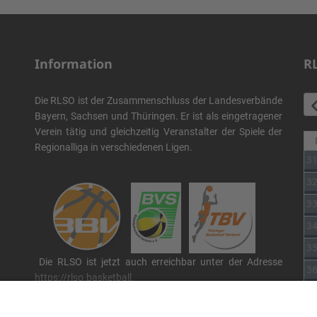
Information
R
Die RLSO ist der Zusammenschluss der Landesverbände
Bayern, Sachsen und Thüringen. Er ist als eingetragener
Verein tätig und gleichzeitig Veranstalter der Spiele der
Regionalliga in verschiedenen Ligen.
3
3
3
3
3
Die RLSO ist jetzt auch erreichbar unter der Adresse
3
https://rlso.basketball
Wir betreiben ...