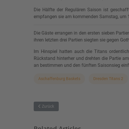
Die Hälfte der Regulären Saison ist geschaff
empfangen sie am kommenden Samstag, um 18
Die Gäste errangen in den ersten sieben Partie
ihren letzten drei Partien siegten sie gegen G
Im Hinspiel hatten auch die Titans ordentli
Rückstand hinterher und drehten die Partie 
an bestimmen und den fünften Saisonsieg ein
Aschaffenburg Baskets
Dresden Titans 2
Vorheriger Beitrag: Befreiungsschlag nach 84:68-
Zurück
Related Articles