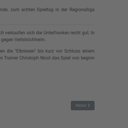
unde. zum achten Spieltag in der Regionalliga
h verkaufen sich die Unterfranken recht gut. In
in gegen Veitshöchheim.
n die "Elbriesen" bis kurz vor Schluss einem
Trainer Christoph Nicol das Spiel von beginn
Nächster Beitrag: Titans zwe
Weiter