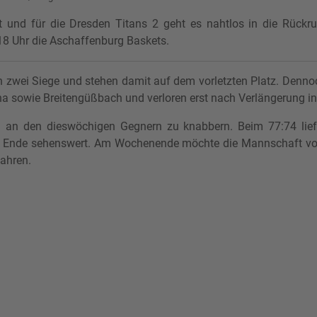
t und für die Dresden Titans 2 geht es nahtlos in die Rückr
 Uhr die Aschaffenburg Baskets.
n zwei Siege und stehen damit auf dem vorletzten Platz. Dennoc
otha sowie Breitengüßbach und verloren erst nach Verlängerung 
ch an den dieswöchigen Gegnern zu knabbern. Beim 77:74 liefe
am Ende sehenswert. Am Wochenende möchte die Mannschaft von 
fahren.
Heimsieg gegen Gotha