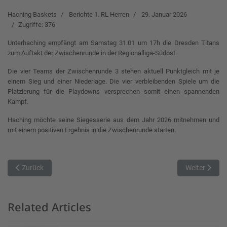
Haching Baskets
Berichte 1. RL Herren
29. Januar 2026
Zugriffe: 376
Unterhaching empfängt am Samstag 31.01 um 17h die Dresden Titans
zum Auftakt der Zwischenrunde in der Regionalliga-Südost.
Die vier Teams der Zwischenrunde 3 stehen aktuell Punktgleich mit je
einem Sieg und einer Niederlage. Die vier verbleibenden Spiele um die
Platzierung für die Playdowns versprechen somit einen spannenden
Kampf.
Haching möchte seine Siegesserie aus dem Jahr 2026 mitnehmen und
mit einem positiven Ergebnis in die Zwischenrunde starten.
Vorheriger Beitrag: Rockets starten in Zwischenrunde – Auswärts
Nächster Bei
Zurück
Weiter
Related Articles