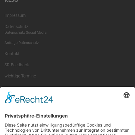
Impressum
Datenschutz
Datenschutz Social Media
Anfrage Datenschutz
Kontakt
SR-Feedback
wichtige Termine
Information
Die RLSO ist der Zusammenschluss der Landesverbände Bayern,
Sachsen und Thüringen. Er ist als eingetragener Verein tätig und
gleichzeitig Veranstalter der Spiele der Regionalliga in
verschiedenen Ligen.