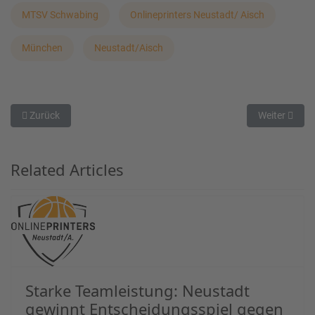
MTSV Schwabing
Onlineprinters Neustadt/ Aisch
München
Neustadt/Aisch
Vorheriger Beitrag: Titans 2 verlieren in Gotha
Nächster Beit
Zurück
Weiter
Related Articles
Starke Teamleistung: Neustadt
gewinnt Entscheidungsspiel gegen