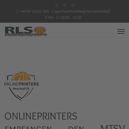
+49 89 15702-300
geschaeftsstelle@rlso.basketball
Mo - Fr 08:00 - 12:00
ONLINEPRINTERS
empfangen den MTSV