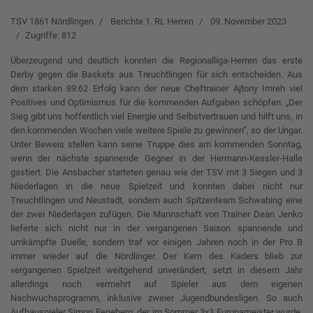
TSV 1861 Nördlingen
Berichte 1. RL Herren
09. November 2023
Zugriffe: 812
Überzeugend und deutlich konnten die Regionalliga-Herren das erste
Derby gegen die Baskets aus Treuchtlingen für sich entscheiden. Aus
dem starken 89:62 Erfolg kann der neue Cheftrainer Ajtony Imreh viel
Positives und Optimismus für die kommenden Aufgaben schöpfen. „Der
Sieg gibt uns hoffentlich viel Energie und Selbstvertrauen und hilft uns, in
den kommenden Wochen viele weitere Spiele zu gewinnen“, so der Ungar.
Unter Beweis stellen kann seine Truppe dies am kommenden Sonntag,
wenn der nächste spannende Gegner in der Hermann-Kessler-Halle
gastiert. Die Ansbacher starteten genau wie der TSV mit 3 Siegen und 3
Niederlagen in die neue Spielzeit und konnten dabei nicht nur
Treuchtlingen und Neustadt, sondern auch Spitzenteam Schwabing eine
der zwei Niederlagen zufügen. Die Mannschaft von Trainer Dean Jenko
lieferte sich nicht nur in der vergangenen Saison spannende und
umkämpfte Duelle, sondern traf vor einigen Jahren noch in der Pro B
immer wieder auf die Nördlinger. Der Kern des Kaders blieb zur
vergangenen Spielzeit weitgehend unverändert, setzt in diesem Jahr
allerdings noch vermehrt auf Spieler aus dem eigenen
Nachwuchsprogramm, inklusive zweier Jugendbundesligen. So auch
Aufbauspieler Simon Feneberg, der im Sommer 3x3 Europameister wurde,