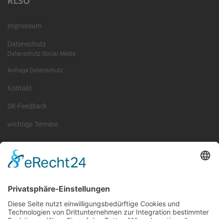
RLSO
Impressum
Datenschutz
Datenschutz Social Media
Anfrage Datenschutz
Kontakt
SR-Feedback
wichtige Termine
Information
Die RLSO ist der Zusammenschluss der Landesverbände Bayern,
Sachsen und Thüringen. Er ist als eingetragener Verein tätig und
gleichzeitig Veranstalter der Spiele der Regionalliga in
verschiedenen Ligen.