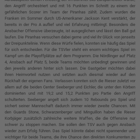
den Angriff orchestriert und mit 16 Punkten im Schnitt zu einem der
gefährlichen Scorer im Team der Piranhas zählt. Zudem wurden die
Franken im Sommer durch US-Amerikaner Jackson Kent verstärkt, der
bereits in der Pro A auflief und viel Erfahrung mitbringt. Besonders die
Ansbacher Offensive überzeugte, ist ausgeglichen und lässt den Ball gut
laufen. Die Piranhas versuchen dabei gerne und viel ihr Glück von jenseits
der Dreipunktelinie. Wenn diese Würfe fielen, konnten sie häufig das Spiel
für sich entscheiden. Für die TSVler steht ein enorm wichtiges Spiel im
Kampf um die Playoffplätze auf dem Programm. Die Nördlinger auf Platz
4, Ansbach auf Platz 5, beide Teams möchten unbedingt gewinnen und
den jeweils anderen hinter sich lassen. Die Gastgeber möchten dabei
ihren Heimvorteil nutzen und setzten auch diesmal wieder auf den
Rückhalt der eigenen Fans. Verlassen konnten sich die Rieser zuletzt vor
allem auf die beiden Center Seeberger und Eichler, die unter den Körben
dominierten und mit 19,2 und 15,2 Punkten pro Partie den Angriff
schulterten. Seeberger angelt sich zudem 10 Rebounds pro Spiel und
sichert seiner Mannschaft dadurch immer wieder zweite Chancen. Mit
den Guards Stone, Schwarzenberger und Minguillon haben die Rieser
Korbjäger zusätzlich zahlreiche weitere Waffen, die die Offensive nur
schwer zu stoppen machen. Sie sollen den TSV auch gegen Ansbach
wieder zum Erfolg führen. Das Spiel könnte dabei nicht spannender und
wichtiger für beide Teams, die ihre Chance den direkten Konkurrenten zu