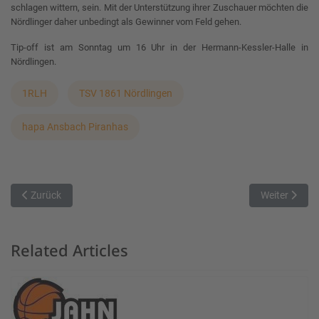
schlagen wittern, sein. Mit der Unterstützung ihrer Zuschauer möchten die
Nördlinger daher unbedingt als Gewinner vom Feld gehen.
Tip-off ist am Sonntag um 16 Uhr in der Hermann-Kessler-Halle in
Nördlingen.
1RLH
TSV 1861 Nördlingen
hapa Ansbach Piranhas
Vorheriger Beitrag: TTL Basketball Bamberg beim Tabellenführer ge
Nächster Beit
Zurück
Weiter
Related Articles